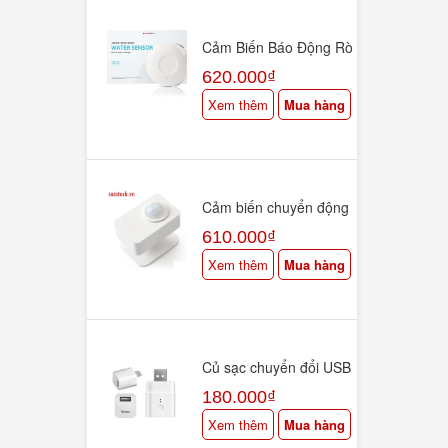
Cảm Biến Báo Động Rò
Rỉ Nước Tràn Wifi
620.000₫
Thông Minh KTS-TN2
Xem thêm
Mua hàng
Cảm biến chuyển động
đa hướng P06 Tuya
610.000₫
Smart Life Wifi PIR
Motion
Xem thêm
Mua hàng
Củ sạc chuyển đổi USB
thông minh Smart
180.000₫
Adapter 5v wifi -
SONOFF app eWelink
Xem thêm
Mua hàng