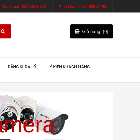
Kỹ Thuật: 02466516802
Kinh Doanh: 02462927193
Giỏ hàng: (0)
ĐĂNG KÍ ĐẠI LÝ
Ý KIẾN KHÁCH HÀNG
amera