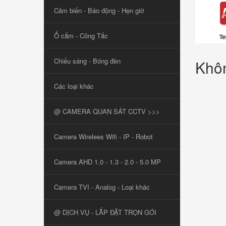
Cảm biến - Báo động - Hẹn giờ
Ổ cắm - Công Tắc
Chiếu sáng - Bóng đèn
Khôn
Các loại khác
@ CAMERA QUAN SÁT CCTV >>>
Camera Wirelees Wifi - IP - Robot
Camera AHD 1.0 - 1.3 - 2.0 - 5.0 MP
Camera TVI - Analog - Loại khác
@ DỊCH VỤ - LẮP ĐẶT TRỌN GÓI