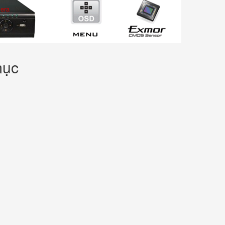
era
mục