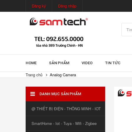
Đăng ký
Đăng nhập
HOME
SẢN PHẨM
VIDEO
TIN TỨC
Trang chủ
Analog Camera
DANH MỤC SẢN PHẨM
@ THIẾT BỊ ĐIỆN - THÔNG MINH - IOT
SmartHome - Iot - Tuya - Wifi - Zigbee