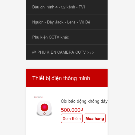
Đầu ghi hình 4 - 32 kênh - TVI
Nguồn - Dây Jack - Lens - Vỏ Đế
Phụ kiện CCTV khác
@ PHỤ KIỆN CAMERA CCTV >>>
Thiết bị điện thông minh
Còi báo động không dây
cảm biến chuyển động
500.000₫
Wifi RF Tuya Smartlife
ST-LB5
Xem thêm
Mua hàng