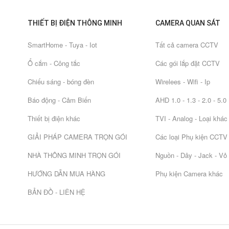
THIẾT BỊ ĐIỆN THÔNG MINH
CAMERA QUAN SÁT
SmartHome - Tuya - Iot
Tất cả camera CCTV
Ổ cắm - Công tắc
Các gói lắp đặt CCTV
Chiếu sáng - bóng đèn
Wirelees - Wifi - Ip
Báo động - Cảm Biến
AHD 1.0 - 1.3 - 2.0 - 5.
Thiết bị điện khác
TVI - Analog - Loại khác
GIẢI PHÁP CAMERA TRỌN GÓI
Các loại Phụ kiện CCTV
NHÀ THÔNG MINH TRỌN GÓI
Nguồn - Dây - Jack - Vỏ
HƯỚNG DẪN MUA HÀNG
Phụ kiện Camera khác
BẢN ĐỒ - LIÊN HỆ