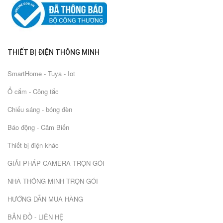
THIẾT BỊ ĐIỆN THÔNG MINH
SmartHome - Tuya - Iot
Ổ cắm - Công tắc
Chiếu sáng - bóng đèn
Báo động - Cảm Biến
Thiết bị điện khác
GIẢI PHÁP CAMERA TRỌN GÓI
NHÀ THÔNG MINH TRỌN GÓI
HƯỚNG DẪN MUA HÀNG
BẢN ĐỒ - LIÊN HỆ