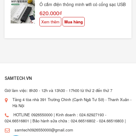
Ổ cắm điện thông minh wifi có cổng sạc USB
dùng app Tuya/ Smart Life LW546
620.000₫
Xem thêm
Mua hàng
SAMTECH.VN
Giờ làm việc: 8h30 - 12h và 13h30 - 17h00 từ thứ 2 đến thứ 7
Tầng 4 tòa nhà 391 Trường Chinh (Cạnh Ngã Tư Sở) - Thanh Xuân -
Hà Nội
HOTLINE 0926550000 | Kinh doanh : 024.62927193 -
024.66516801 | Bảo hành sửa chữa : 024.66516802 - 024.66516803 |
samtech0926550000@gmail.com