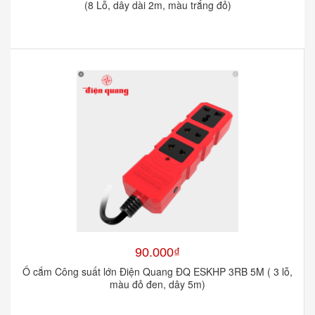
(8 Lỗ, dây dài 2m, màu trắng đỏ)
90.000₫
Ổ cắm Công suất lớn Điện Quang ĐQ ESKHP 3RB 5M ( 3 lỗ,
màu đỏ đen, dây 5m)