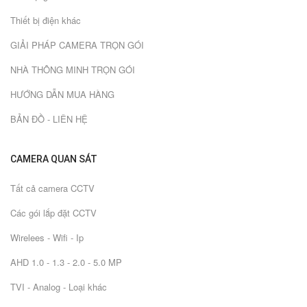
Thiết bị điện khác
GIẢI PHÁP CAMERA TRỌN GÓI
NHÀ THÔNG MINH TRỌN GÓI
HƯỚNG DẪN MUA HÀNG
BẢN ĐỒ - LIÊN HỆ
CAMERA QUAN SÁT
Tất cả camera CCTV
Các gói lắp đặt CCTV
Wirelees - Wifi - Ip
AHD 1.0 - 1.3 - 2.0 - 5.0 MP
TVI - Analog - Loại khác