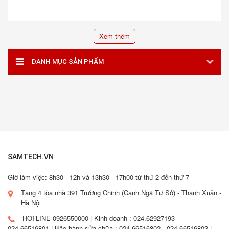
Xem thêm
DANH MỤC SẢN PHẨM
SAMTECH.VN
Giờ làm việc: 8h30 - 12h và 13h30 - 17h00 từ thứ 2 đến thứ 7
Tầng 4 tòa nhà 391 Trường Chinh (Cạnh Ngã Tư Sở) - Thanh Xuân -
Hà Nội
HOTLINE 0926550000 | Kinh doanh : 024.62927193 -
024.66516801 | Bảo hành sửa chữa : 024.66516802 - 024.66516803 |