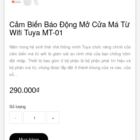
Cảm Biến Báo Động Mở Cửa Má Từ
Wifi Tuya MT-01
Nằm trong hệ sinh thái nhà thông minh Tuya chức năng chính của
cảm biến má từ wifi là giám sát an ninh nhà của bạn chống trộm
đột nhập. Thiết bị bao gồm 2 bộ phận là bộ phận phát tín hiệu và
bộ phận má từ, chúng được lắp đặt ở thành khung cửa ra vào, cửa
sổ...
290.000₫
Số lượng
-
+
Mua hàng