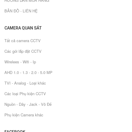
HƯỚNG DẪN MUA HÀNG
BẢN ĐỒ - LIÊN HỆ
CAMERA QUAN SÁT
Tất cả camera CCTV
Các gói lắp đặt CCTV
Wirelees - Wifi - Ip
AHD 1.0 - 1.3 - 2.0 - 5.0 MP
TVI - Analog - Loại khác
Các loại Phụ kiện CCTV
Nguồn - Dây - Jack - Vỏ Đế
Phụ kiện Camera khác
FACEBOOK