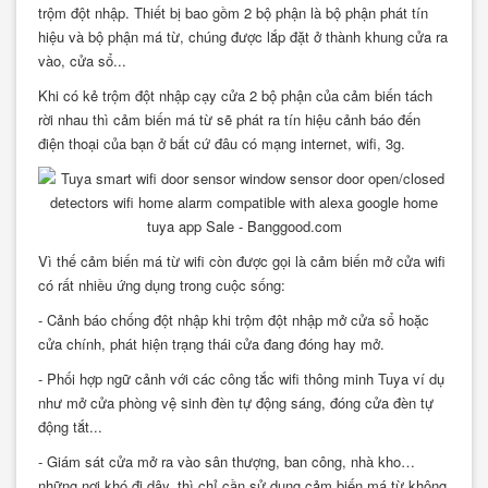
trộm đột nhập. Thiết bị bao gồm 2 bộ phận là bộ phận phát tín
hiệu và bộ phận má từ, chúng được lắp đặt ở thành khung cửa ra
vào, cửa sổ...
Khi có kẻ trộm đột nhập cạy cửa 2 bộ phận của cảm biến tách
rời nhau thì cảm biến má từ sẽ phát ra tín hiệu cảnh báo đến
điện thoại của bạn ở bất cứ đâu có mạng internet, wifi, 3g.
Vì thế cảm biến má từ wifi còn được gọi là cảm biến mở cửa wifi
có rất nhiều ứng dụng trong cuộc sống:
- Cảnh báo chống đột nhập khi trộm đột nhập mở cửa sổ hoặc
cửa chính, phát hiện trạng thái cửa đang đóng hay mở.
- Phối hợp ngữ cảnh với các công tắc wifi thông minh Tuya ví dụ
như mở cửa phòng vệ sinh đèn tự động sáng, đóng cửa đèn tự
động tắt...
- Giám sát cửa mở ra vào sân thượng, ban công, nhà kho…
những nơi khó đi dây, thì chỉ cần sử dụng cảm biến má từ không