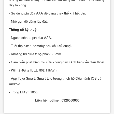
dây là xong.
- Sử dụng pin đũa AAA dễ dàng thay thế khi hết pin.
- Nhỏ gọn dễ dàng lắp đặt.
Thông số kỹ thuật:
- Nguồn điện: 2 pin đũa AAA.
- Tuổi thọ pin: 1 năm(tùy nhu cầu sử dụng).
- Khoảng hở giữa 2 bộ phận: <5mm.
- Cảm biến phát hiện mở cửa không dây cảnh báo đến điện thoại.
- Wifi: 2.4Ghz IEEE 802.11b/g/n.
- App Tuya Smart, Smart Life tương thích hệ điều hành IOS và
Android.
- Trọng lượng: 100g.
Liên hệ hotline : 0926550000