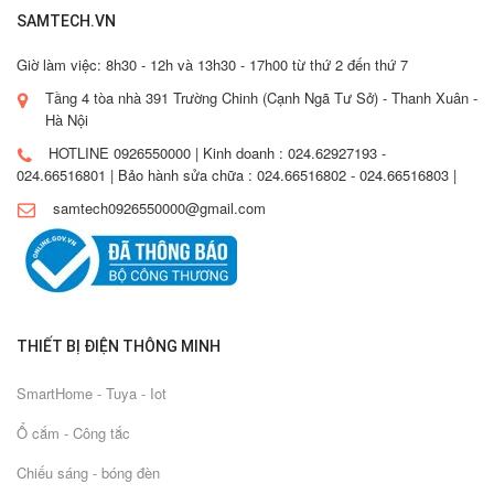
SAMTECH.VN
Giờ làm việc: 8h30 - 12h và 13h30 - 17h00 từ thứ 2 đến thứ 7
Tầng 4 tòa nhà 391 Trường Chinh (Cạnh Ngã Tư Sở) - Thanh Xuân -
Hà Nội
HOTLINE 0926550000 | Kinh doanh : 024.62927193 -
024.66516801 | Bảo hành sửa chữa : 024.66516802 - 024.66516803 |
samtech0926550000@gmail.com
THIẾT BỊ ĐIỆN THÔNG MINH
SmartHome - Tuya - Iot
Ổ cắm - Công tắc
Chiếu sáng - bóng đèn