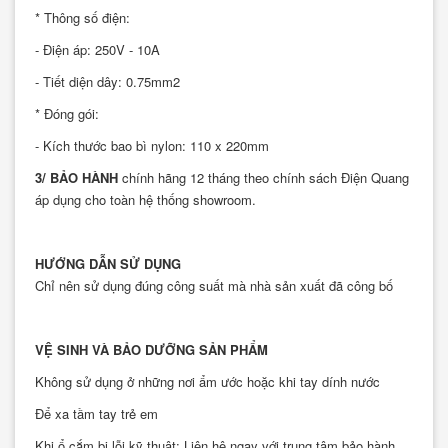
* Thông số điện:
- Điện áp: 250V - 10A
- Tiết diện dây: 0.75mm2
* Đóng gói:
- Kích thước bao bì nylon: 110 x 220mm
3/ BẢO HÀNH
chính hãng 12 tháng theo chính sách Điện Quang
áp dụng cho toàn hệ thống showroom.
HƯỚNG DẪN SỬ DỤNG
Chỉ nên sử dụng đúng công suất mà nhà sản xuất đã công bố
VỆ SINH VÀ BẢO DƯỠNG SẢN PHẨM
Không sử dụng ở những nơi ẩm ước hoặc khi tay dính nước
Để xa tầm tay trẻ em
Khi ổ cắm bị lỗi kỹ thuật: Liên hệ ngay với trung tâm bảo hành