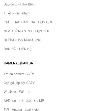
Báo động - Cảm Biến
Thiết bị điện khác
GIẢI PHÁP CAMERA TRỌN GÓI
NHÀ THÔNG MINH TRỌN GÓI
HƯỚNG DẪN MUA HÀNG
BẢN ĐỒ - LIÊN HỆ
CAMERA QUAN SÁT
Tất cả camera CCTV
Các gói lắp đặt CCTV
Wirelees - Wifi - Ip
AHD 1.0 - 1.3 - 2.0 - 5.0 MP
TVI - Analog - Loại khác