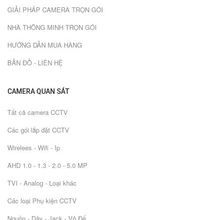
GIẢI PHÁP CAMERA TRỌN GÓI
NHÀ THÔNG MINH TRỌN GÓI
HƯỚNG DẪN MUA HÀNG
BẢN ĐỒ - LIÊN HỆ
CAMERA QUAN SÁT
Tất cả camera CCTV
Các gói lắp đặt CCTV
Wirelees - Wifi - Ip
AHD 1.0 - 1.3 - 2.0 - 5.0 MP
TVI - Analog - Loại khác
Các loại Phụ kiện CCTV
Nguồn - Dây - Jack - Vỏ Đế