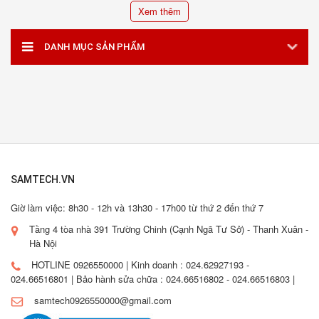
Xem thêm
DANH MỤC SẢN PHẨM
SAMTECH.VN
Giờ làm việc: 8h30 - 12h và 13h30 - 17h00 từ thứ 2 đến thứ 7
Tầng 4 tòa nhà 391 Trường Chinh (Cạnh Ngã Tư Sở) - Thanh Xuân -
Hà Nội
HOTLINE 0926550000 | Kinh doanh : 024.62927193 -
024.66516801 | Bảo hành sửa chữa : 024.66516802 - 024.66516803 |
samtech0926550000@gmail.com