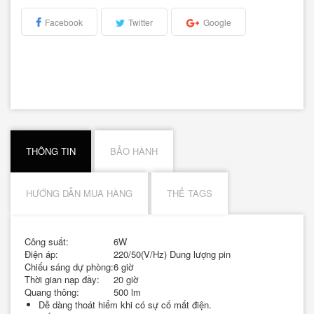
Facebook
Twitter
Google
THÔNG TIN
BẢO HÀNH
HƯỚNG DẪN MUA HÀNG
THẺ TAGS
Công suất:
6W
Điện áp:
220/50(V/Hz) Dung lượng pin
Chiếu sáng dự phòng:
6 giờ
Thời gian nạp đầy:
20 giờ
Quang thông:
500 lm
Dễ dàng thoát hiểm khi có sự cố mất điện.