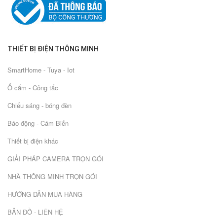
THIẾT BỊ ĐIỆN THÔNG MINH
SmartHome - Tuya - Iot
Ổ cắm - Công tắc
Chiếu sáng - bóng đèn
Báo động - Cảm Biến
Thiết bị điện khác
GIẢI PHÁP CAMERA TRỌN GÓI
NHÀ THÔNG MINH TRỌN GÓI
HƯỚNG DẪN MUA HÀNG
BẢN ĐỒ - LIÊN HỆ