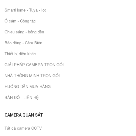
SmartHome - Tuya - Iot
Ổ cắm - Công tắc
Chiếu sáng - bóng đèn
Báo động - Cảm Biến
Thiết bị điện khác
GIẢI PHÁP CAMERA TRỌN GÓI
NHÀ THÔNG MINH TRỌN GÓI
HƯỚNG DẪN MUA HÀNG
BẢN ĐỒ - LIÊN HỆ
CAMERA QUAN SÁT
Tất cả camera CCTV