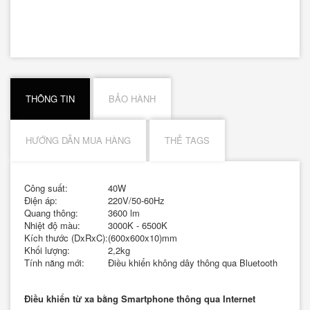
THÔNG TIN
BẢO HÀNH
HƯỚNG DẪN MUA HÀNG
THẺ TAGS
Công suất:
40W
Điện áp:
220V/50-60Hz
Quang thông:
3600 lm
Nhiệt độ màu:
3000K - 6500K
Kích thước (DxRxC):
(600x600x10)mm
Khối lượng:
2,2kg
Tính năng mới:
Điều khiển không dây thông qua Bluetooth
Điều khiển từ xa bằng Smartphone thông qua Internet