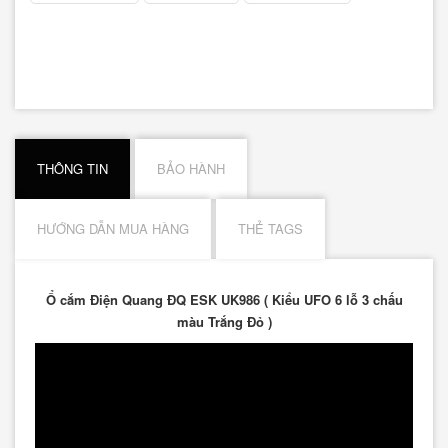
THÔNG TIN
BẢO HÀNH
HƯỚNG DẪN MUA HÀNG
THẺ TAGS
Ổ cắm Điện Quang ĐQ ESK UK986 ( Kiểu UFO 6 lỗ 3 chấu
màu Trắng Đỏ )