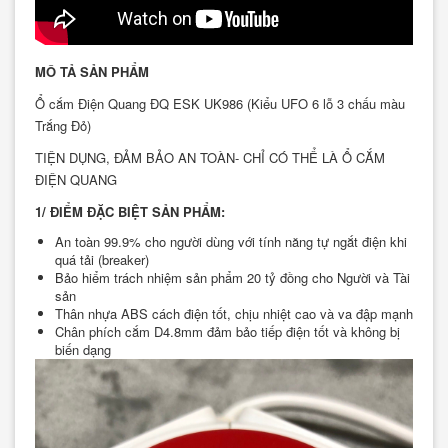
MÔ TẢ SẢN PHẨM
Ổ cắm Điện Quang ĐQ ESK UK986 (Kiểu UFO 6 lỗ 3 chấu màu
Trắng Đỏ)
TIỆN DỤNG, ĐẢM BẢO AN TOÀN- CHỈ CÓ THỂ LÀ Ổ CẮM
ĐIỆN QUANG
1/ ĐIỂM ĐẶC BIỆT SẢN PHẨM:
An toàn 99.9% cho người dùng với tính năng tự ngắt điện khi
quá tải (breaker)
Bảo hiểm trách nhiệm sản phẩm 20 tỷ đồng cho Người và Tài
sản
Thân nhựa ABS cách điện tốt, chịu nhiệt cao và va đập mạnh
Chân phích cắm D4.8mm đảm bảo tiếp điện tốt và không bị
biến dạng