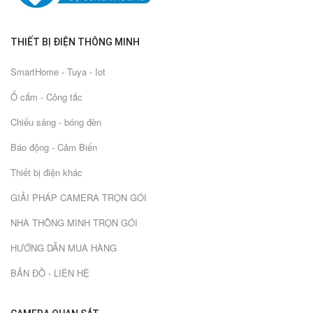
THIẾT BỊ ĐIỆN THÔNG MINH
SmartHome - Tuya - Iot
Ổ cắm - Công tắc
Chiếu sáng - bóng đèn
Báo động - Cảm Biến
Thiết bị điện khác
GIẢI PHÁP CAMERA TRỌN GÓI
NHÀ THÔNG MINH TRỌN GÓI
HƯỚNG DẪN MUA HÀNG
BẢN ĐỒ - LIÊN HỆ