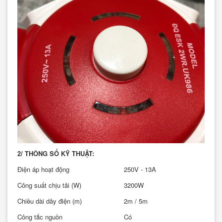
2/ THÔNG SỐ KỸ THUẬT:
Điện áp hoạt động
250V - 13A
Công suất chịu tải (W)
3200W
Chiều dài dây điện (m)
2m / 5m
Công tắc nguồn
Có