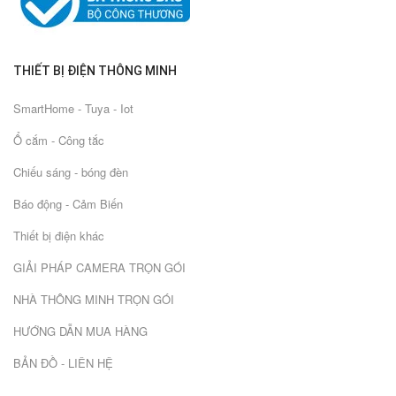
THIẾT BỊ ĐIỆN THÔNG MINH
SmartHome - Tuya - Iot
Ổ cắm - Công tắc
Chiếu sáng - bóng đèn
Báo động - Cảm Biến
Thiết bị điện khác
GIẢI PHÁP CAMERA TRỌN GÓI
NHÀ THÔNG MINH TRỌN GÓI
HƯỚNG DẪN MUA HÀNG
BẢN ĐỒ - LIÊN HỆ