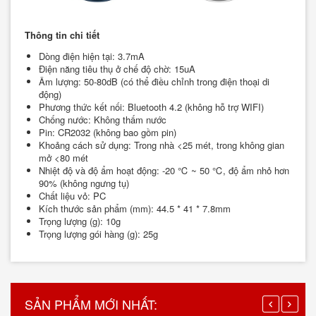
Thông tin chi tiết
Dòng điện hiện tại: 3.7mA
Điện năng tiêu thụ ở chế độ chờ: 15uA
Âm lượng: 50-80dB (có thể điều chỉnh trong điện thoại di
động)
Phương thức kết nối: Bluetooth 4.2 (không hỗ trợ WIFI)
Chống nước: Không thấm nước
Pin: CR2032 (không bao gồm pin)
Khoảng cách sử dụng: Trong nhà <25 mét, trong không gian
mở <80 mét
Nhiệt độ và độ ẩm hoạt động: -20 ℃ ~ 50 ℃, độ ẩm nhỏ hơn
90% (không ngưng tụ)
Chất liệu vỏ: PC
Kích thước sản phẩm (mm): 44.5 * 41 * 7.8mm
Trọng lượng (g): 10g
Trọng lượng gói hàng (g): 25g
SẢN PHẨM MỚI NHẤT: