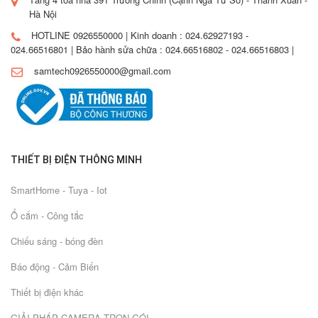
Hà Nội
HOTLINE 0926550000 | Kinh doanh : 024.62927193 -
024.66516801 | Bảo hành sửa chữa : 024.66516802 - 024.66516803 |
samtech0926550000@gmail.com
THIẾT BỊ ĐIỆN THÔNG MINH
SmartHome - Tuya - Iot
Ổ cắm - Công tắc
Chiếu sáng - bóng đèn
Báo động - Cảm Biến
Thiết bị điện khác
GIẢI PHÁP CAMERA TRỌN GÓI