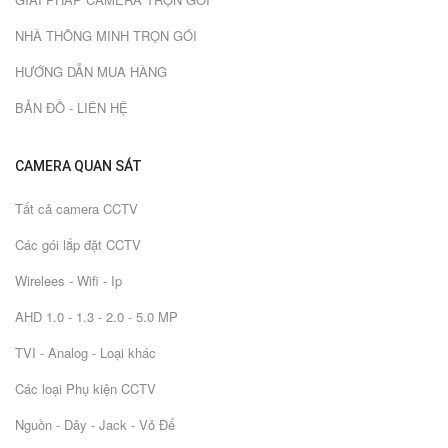
NHÀ THÔNG MINH TRỌN GÓI
HƯỚNG DẪN MUA HÀNG
BẢN ĐỒ - LIÊN HỆ
CAMERA QUAN SÁT
Tất cả camera CCTV
Các gói lắp đặt CCTV
Wirelees - Wifi - Ip
AHD 1.0 - 1.3 - 2.0 - 5.0 MP
TVI - Analog - Loại khác
Các loại Phụ kiện CCTV
Nguồn - Dây - Jack - Vỏ Đế