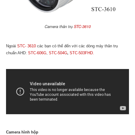
Camera thân trụ
STC-3610
Ngoài
STC- 3610
các bạn có thể đến với các dòng máy thân trụ
chuẩn AHD:
STC-606G
,
STC-504G
,
STC-503FHD.
Camera hình hộp