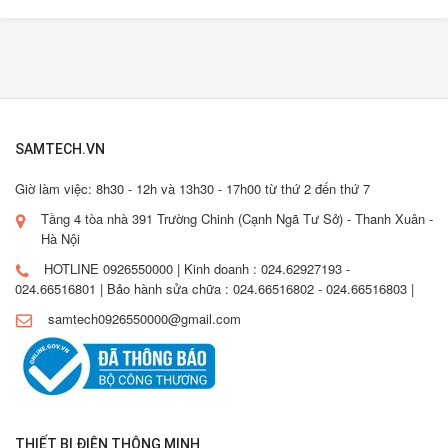
SAMTECH.VN
Giờ làm việc: 8h30 - 12h và 13h30 - 17h00 từ thứ 2 đến thứ 7
Tầng 4 tòa nhà 391 Trường Chinh (Cạnh Ngã Tư Sở) - Thanh Xuân -
Hà Nội
HOTLINE 0926550000 | Kinh doanh : 024.62927193 -
024.66516801 | Bảo hành sửa chữa : 024.66516802 - 024.66516803 |
samtech0926550000@gmail.com
THIẾT BỊ ĐIỆN THÔNG MINH