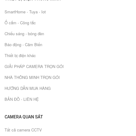
SmartHome - Tuya - Iot
Ổ cắm - Công tắc
Chiếu sáng - bóng đèn
Báo động - Cảm Biến
Thiết bị điện khác
GIẢI PHÁP CAMERA TRỌN GÓI
NHÀ THÔNG MINH TRỌN GÓI
HƯỚNG DẪN MUA HÀNG
BẢN ĐỒ - LIÊN HỆ
CAMERA QUAN SÁT
Tất cả camera CCTV