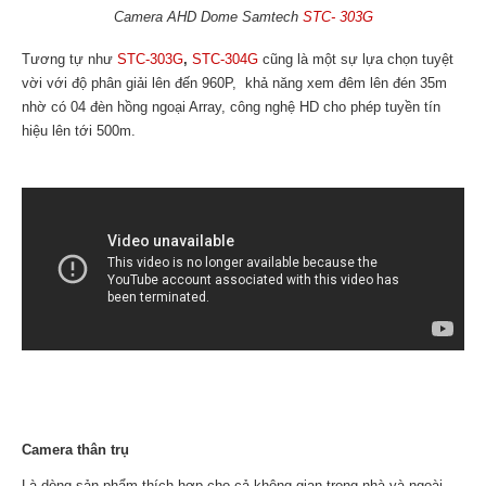
Camera AHD Dome Samtech
STC- 303G
Tương tự như
STC-303G
,
STC-304G
cũng là một sự lựa chọn tuyệt
vời với độ phân giải lên đến 960P, khả năng xem đêm lên đén 35m
nhờ có 04 đèn hồng ngoại Array, công nghệ HD cho phép tuyền tín
hiệu lên tới 500m.
Camera thân trụ
Là dòng sản phẩm thích hợp cho cả không gian trong nhà và ngoài