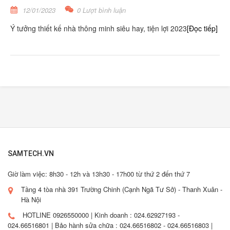
12/01/2023
0 Lượt bình luận
Ý tưởng thiết kế nhà thông minh siêu hay, tiện lợi 2023
[Đọc tiếp]
SAMTECH.VN
Giờ làm việc: 8h30 - 12h và 13h30 - 17h00 từ thứ 2 đến thứ 7
Tầng 4 tòa nhà 391 Trường Chinh (Cạnh Ngã Tư Sở) - Thanh Xuân -
Hà Nội
HOTLINE 0926550000 | Kinh doanh : 024.62927193 -
024.66516801 | Bảo hành sửa chữa : 024.66516802 - 024.66516803 |