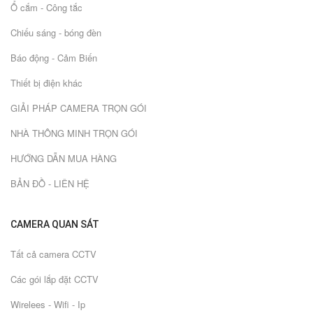
Ổ cắm - Công tắc
Chiếu sáng - bóng đèn
Báo động - Cảm Biến
Thiết bị điện khác
GIẢI PHÁP CAMERA TRỌN GÓI
NHÀ THÔNG MINH TRỌN GÓI
HƯỚNG DẪN MUA HÀNG
BẢN ĐỒ - LIÊN HỆ
CAMERA QUAN SÁT
Tất cả camera CCTV
Các gói lắp đặt CCTV
Wirelees - Wifi - Ip