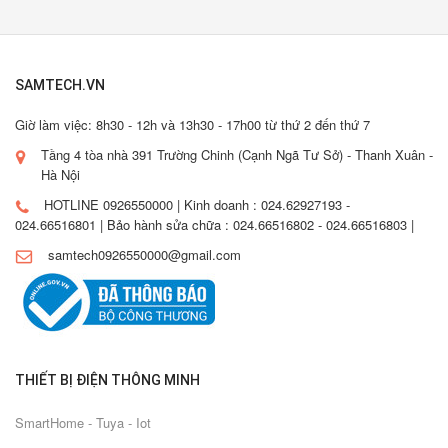
SAMTECH.VN
Giờ làm việc: 8h30 - 12h và 13h30 - 17h00 từ thứ 2 đến thứ 7
Tầng 4 tòa nhà 391 Trường Chinh (Cạnh Ngã Tư Sở) - Thanh Xuân -
Hà Nội
HOTLINE 0926550000 | Kinh doanh : 024.62927193 -
024.66516801 | Bảo hành sửa chữa : 024.66516802 - 024.66516803 |
samtech0926550000@gmail.com
THIẾT BỊ ĐIỆN THÔNG MINH
SmartHome - Tuya - Iot