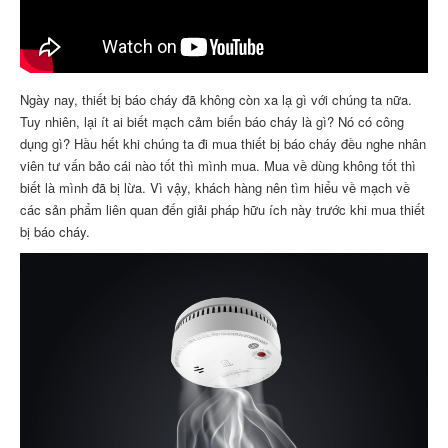
Ngày nay, thiết bị báo cháy đã không còn xa lạ gì với chúng ta nữa.
Tuy nhiên, lại ít ai biết mạch cảm biến báo cháy là gì? Nó có công
dụng gì? Hầu hết khi chúng ta đi mua thiết bị báo cháy đều nghe nhân
viên tư vấn bảo cái nào tốt thì mình mua. Mua về dùng không tốt thì
biết là mình đã bị lừa. Vì vậy, khách hàng nên tìm hiểu về mạch về
các sản phẩm liên quan đến giải pháp hữu ích này trước khi mua thiết
bị báo cháy.