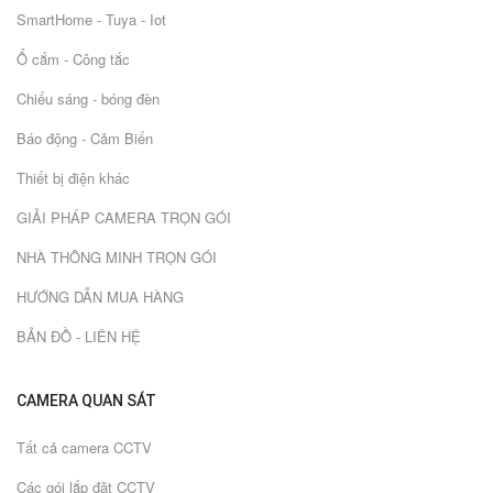
SmartHome - Tuya - Iot
Ổ cắm - Công tắc
Chiếu sáng - bóng đèn
Báo động - Cảm Biến
Thiết bị điện khác
GIẢI PHÁP CAMERA TRỌN GÓI
NHÀ THÔNG MINH TRỌN GÓI
HƯỚNG DẪN MUA HÀNG
BẢN ĐỒ - LIÊN HỆ
CAMERA QUAN SÁT
Tất cả camera CCTV
Các gói lắp đặt CCTV