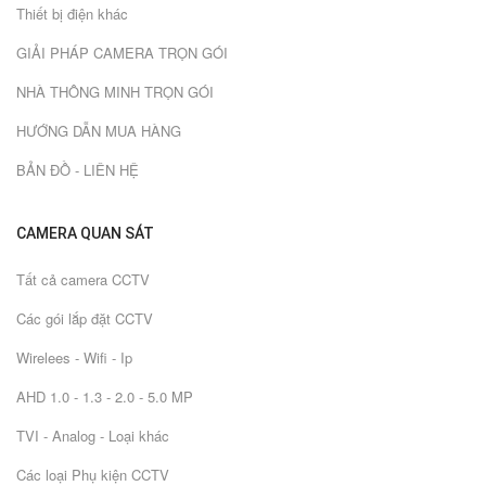
Thiết bị điện khác
GIẢI PHÁP CAMERA TRỌN GÓI
NHÀ THÔNG MINH TRỌN GÓI
HƯỚNG DẪN MUA HÀNG
BẢN ĐỒ - LIÊN HỆ
CAMERA QUAN SÁT
Tất cả camera CCTV
Các gói lắp đặt CCTV
Wirelees - Wifi - Ip
AHD 1.0 - 1.3 - 2.0 - 5.0 MP
TVI - Analog - Loại khác
Các loại Phụ kiện CCTV