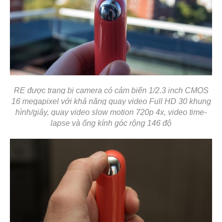
RE được trang bị camera có cảm biến 1/2.3 inch CMOS
16 megapixel với khả năng quay video Full HD 30 khung
hình/giây, quay video slow motion 720p 4x, video time-
lapse và ống kính góc rộng 146 độ