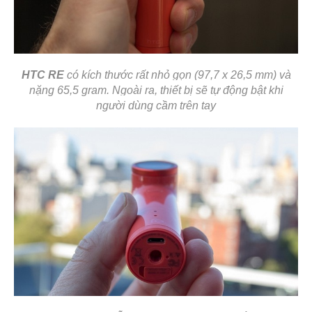
HTC RE
có kích thước rất nhỏ gọn (97,7 x 26,5 mm) và
nặng 65,5 gram. Ngoài ra, thiết bị sẽ tự động bật khi
người dùng cầm trên tay