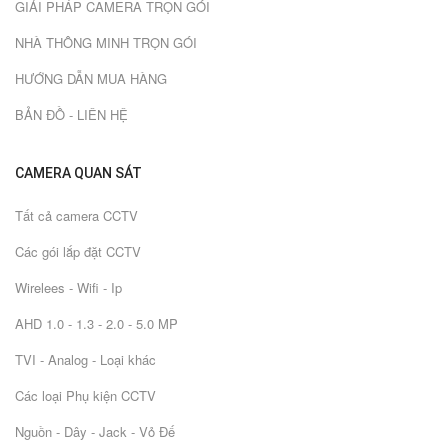
GIẢI PHÁP CAMERA TRỌN GÓI
NHÀ THÔNG MINH TRỌN GÓI
HƯỚNG DẪN MUA HÀNG
BẢN ĐỒ - LIÊN HỆ
CAMERA QUAN SÁT
Tất cả camera CCTV
Các gói lắp đặt CCTV
Wirelees - Wifi - Ip
AHD 1.0 - 1.3 - 2.0 - 5.0 MP
TVI - Analog - Loại khác
Các loại Phụ kiện CCTV
Nguồn - Dây - Jack - Vỏ Đế