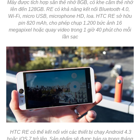
Máy được tích hợp sẵn thẻ nhớ 8GB, có khe cắm thẻ nhớ
lên đến 128GB. RE có khả năng kết nối Bluetooth 4.0,
Wi-Fi, micro USB, microphone HD, loa. HTC RE sở hữu
pin 820 mAh, cho phép chụp 1.200 bức ảnh 16
megapixel hoặc quay video trong 1 giờ 40 phút cho mỗi
lần sạc
HTC RE có thể kết nối với các thiết bị chạy Android 4.3
hoặc iOS 7 trở lên. Sản phẩm sẽ được bán ra trong tháng