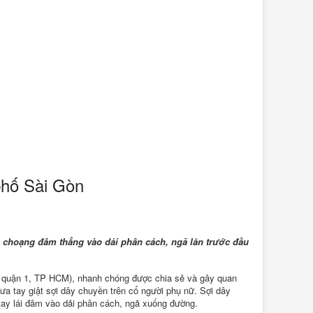
phố Sài Gòn
g choạng đâm thẳng vào dải phân cách, ngã lăn trước đầu
ề quận 1, TP HCM), nhanh chóng được chia sẻ và gây quan
ưa tay giật sợi dây chuyền trên cổ người phụ nữ. Sợi dây
 tay lái đâm vào dải phân cách, ngã xuống đường.