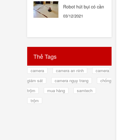
Robot hút bụi có cần
thiết hay không ?
03/12/2021
Thẻ Tags
camera
camera an ninh
camera
giám sát
camera ngụy trang
chống
trộm
mua hàng
samtech
trộm