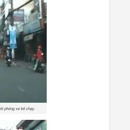
rồi phóng xe bỏ chạy
.