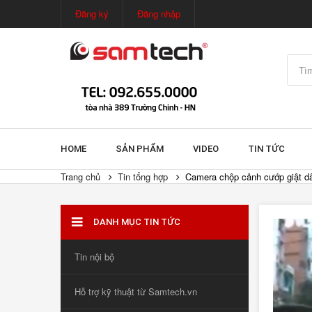
Đăng ký
Đăng nhập
HOME
SẢN PHẨM
VIDEO
TIN TỨC
Trang chủ
Tin tổng hợp
Camera chộp cảnh cướp giật d
DANH MỤC TIN TỨC
Tin nội bộ
Hỗ trợ kỹ thuật từ Samtech.vn