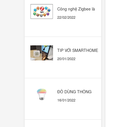
Công nghệ Zigbee là
gì? Có nên dùng trong
22/02/2022
những ngôi nhà thông
minh?
TIP VỚI SMARTHOME
CHẠY HỆ SINH THÁI
20/01/2022
GOOGLE HOME
ĐỒ DÙNG THÔNG
MINH. KHI NÀO THÌ
16/01/2022
DÙNG CÁI NÀO?