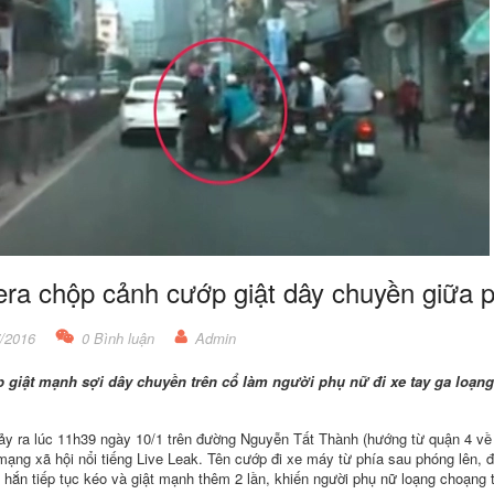
ra chộp cảnh cướp giật dây chuyền giữa 
/2016
0 Bình luận
Admin
 giật mạnh sợi dây chuyền trên cổ làm người phụ nữ đi xe tay ga loạn
ảy ra lúc 11h39 ngày 10/1 trên đường Nguyễn Tất Thành (hướng từ quận 4 v
mạng xã hội nổi tiếng Live Leak.
Tên cướp đi xe máy từ phía sau phóng lên, đ
 hắn tiếp tục kéo và giật mạnh thêm 2 lần, khiến người phụ nữ loạng choạng