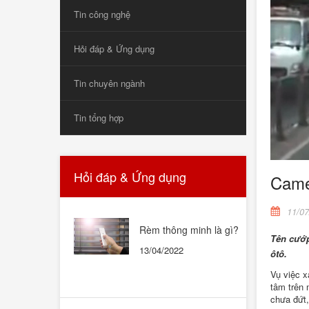
Tin công nghệ
Hỏi đáp & Ứng dụng
Tin chuyên ngành
Tin tổng hợp
Hỏi đáp & Ứng dụng
Came
11/07
Rèm thông minh là gì?
Tên cướp
Rèm thông minh có tốt
13/04/2022
ôtô.
không? Có nên mua
không?
Vụ việc x
tâm trên 
chưa đứt,