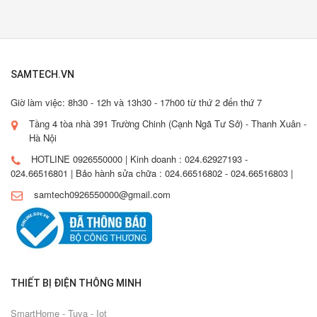
SAMTECH.VN
Giờ làm việc: 8h30 - 12h và 13h30 - 17h00 từ thứ 2 đến thứ 7
Tầng 4 tòa nhà 391 Trường Chinh (Cạnh Ngã Tư Sở) - Thanh Xuân -
Hà Nội
HOTLINE 0926550000 | Kinh doanh : 024.62927193 -
024.66516801 | Bảo hành sửa chữa : 024.66516802 - 024.66516803 |
samtech0926550000@gmail.com
THIẾT BỊ ĐIỆN THÔNG MINH
SmartHome - Tuya - Iot