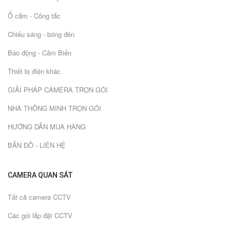
Ổ cắm - Công tắc
Chiếu sáng - bóng đèn
Báo động - Cảm Biến
Thiết bị điện khác
GIẢI PHÁP CAMERA TRỌN GÓI
NHÀ THÔNG MINH TRỌN GÓI
HƯỚNG DẪN MUA HÀNG
BẢN ĐỒ - LIÊN HỆ
CAMERA QUAN SÁT
Tất cả camera CCTV
Các gói lắp đặt CCTV