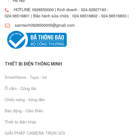
Hà Nội
HOTLINE 0926550000 | Kinh doanh : 024.62927193 -
024.66516801 | Bảo hành sửa chữa : 024.66516802 - 024.66516803 |
samtech0926550000@gmail.com
THIẾT BỊ ĐIỆN THÔNG MINH
SmartHome - Tuya - Iot
Ổ cắm - Công tắc
Chiếu sáng - bóng đèn
Báo động - Cảm Biến
Thiết bị điện khác
GIẢI PHÁP CAMERA TRỌN GÓI