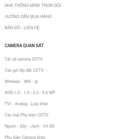
NHÀ THÔNG MINH TRỌN GÓI
HƯỚNG DẪN MUA HÀNG
BẢN ĐỒ - LIÊN HỆ
CAMERA QUAN SÁT
Tất cả camera CCTV
Các gói lắp đặt CCTV
Wirelees - Wifi - Ip
AHD 1.0 - 1.3 - 2.0 - 5.0 MP
TVI - Analog - Loại khác
Các loại Phụ kiện CCTV
Nguồn - Dây - Jack - Vỏ Đế
Phụ kiện Camera khác