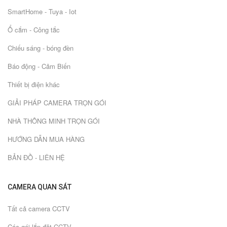
SmartHome - Tuya - Iot
Ổ cắm - Công tắc
Chiếu sáng - bóng đèn
Báo động - Cảm Biến
Thiết bị điện khác
GIẢI PHÁP CAMERA TRỌN GÓI
NHÀ THÔNG MINH TRỌN GÓI
HƯỚNG DẪN MUA HÀNG
BẢN ĐỒ - LIÊN HỆ
CAMERA QUAN SÁT
Tất cả camera CCTV
Các gói lắp đặt CCTV