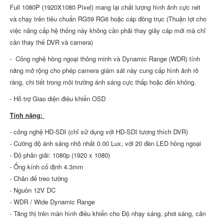
Full 1080P (1920X1080 Pixel) mang lại chất lượng hình ảnh cực nét
và chạy trên tiêu chuẩn RG59 RG6 hoặc cáp đồng trục (Thuận lợi cho
việc nâng cấp hệ thống này không cần phải thay giây cáp mới mà chỉ
cần thay thế DVR và camera)
- Công nghệ hồng ngoại thông minh và Dynamic Range (WDR) tính
năng mở rộng cho phép camera giám sát này cung cấp hình ảnh rõ
ràng, chi tiết trong môi trường ánh sáng cực thấp hoặc đến không.
- Hỗ trợ Giao diện điều khiển OSD
Tính năng:
- công nghệ HD-SDI (chỉ sử dụng với HD-SDI tương thích DVR)
- Cường độ ánh sáng nhỏ nhất 0.00 Lux, với 20 đèn LED hồng ngoại
- Độ phân giải: 1080p (1920 x 1080)
- Ống kính cố định 4.3mm
- Chân đế treo tường
- Nguồn 12V DC
- WDR / Wide Dynamic Range
- Tăng thị trên màn hình điều khiển cho Độ nhạy sáng, phơi sáng, cân