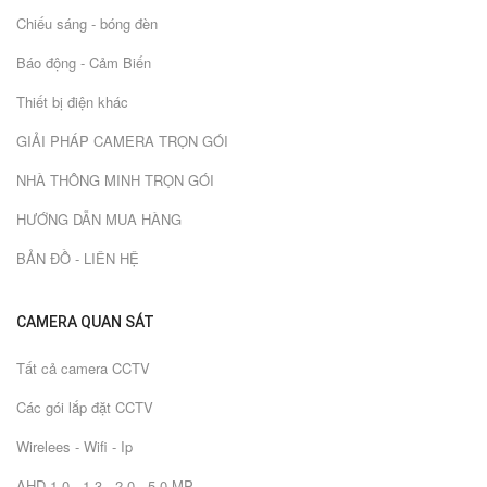
Chiếu sáng - bóng đèn
Báo động - Cảm Biến
Thiết bị điện khác
GIẢI PHÁP CAMERA TRỌN GÓI
NHÀ THÔNG MINH TRỌN GÓI
HƯỚNG DẪN MUA HÀNG
BẢN ĐỒ - LIÊN HỆ
CAMERA QUAN SÁT
Tất cả camera CCTV
Các gói lắp đặt CCTV
Wirelees - Wifi - Ip
AHD 1.0 - 1.3 - 2.0 - 5.0 MP