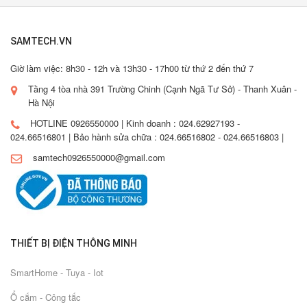
SAMTECH.VN
Giờ làm việc: 8h30 - 12h và 13h30 - 17h00 từ thứ 2 đến thứ 7
Tầng 4 tòa nhà 391 Trường Chinh (Cạnh Ngã Tư Sở) - Thanh Xuân -
Hà Nội
HOTLINE 0926550000 | Kinh doanh : 024.62927193 -
024.66516801 | Bảo hành sửa chữa : 024.66516802 - 024.66516803 |
samtech0926550000@gmail.com
THIẾT BỊ ĐIỆN THÔNG MINH
SmartHome - Tuya - Iot
Ổ cắm - Công tắc