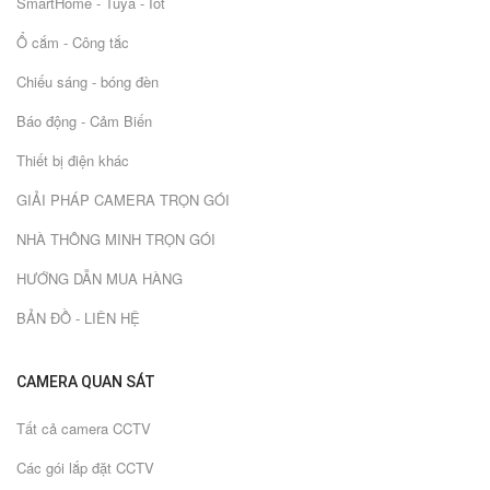
SmartHome - Tuya - Iot
Ổ cắm - Công tắc
Chiếu sáng - bóng đèn
Báo động - Cảm Biến
Thiết bị điện khác
GIẢI PHÁP CAMERA TRỌN GÓI
NHÀ THÔNG MINH TRỌN GÓI
HƯỚNG DẪN MUA HÀNG
BẢN ĐỒ - LIÊN HỆ
CAMERA QUAN SÁT
Tất cả camera CCTV
Các gói lắp đặt CCTV