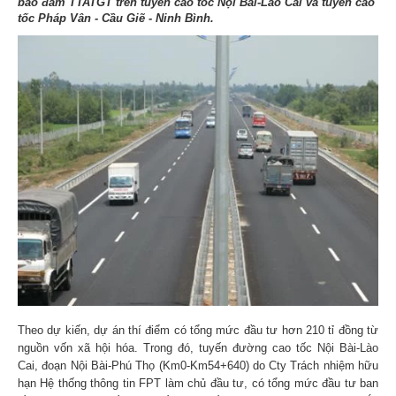
bảo đảm TTATGT trên tuyến cao tốc Nội Bài-Lào Cai và tuyến cao
tốc Pháp Vân - Cầu Giẽ - Ninh Bình.
Theo dự kiến, dự án thí điểm có tổng mức đầu tư hơn 210 tỉ đồng từ
nguồn vốn xã hội hóa. Trong đó, tuyến đường cao tốc Nội Bài-Lào
Cai, đoạn Nội Bài-Phú Thọ (Km0-Km54+640) do Cty Trách nhiệm hữu
hạn Hệ thống thông tin FPT làm chủ đầu tư, có tổng mức đầu tư ban