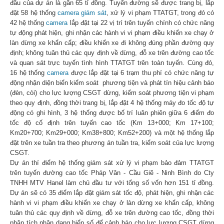
đầu của dự án là gần 65 tỉ đồng. Tuyến đường sẽ được trang bị, lắp
đặt 58 hệ thống
camera giám sát
, xử lý vi phạm TTATGT, trong đó có
42 hệ thống
camera
lắp đặt tại 22 vị trí trên tuyến chính có chức năng
tự động phát hiện, ghi nhận các hành vi vi phạm điều khiển xe chạy ở
làn dừng xe khẩn cẩp; điều khiển xe đi không đúng phần đường quy
định; không tuân thủ các quy định về dừng, đỗ xe trên đường cao tốc
và quan sát trực tuyến tình hình TTATGT trên toàn tuyến. Cùng đó,
16 hệ thống
camera
được lắp đặt tại 6 trạm thu phí có chức năng tự
động nhận diện biển kiểm soát phương tiện và phát tín hiệu cảnh báo
(đèn, còi) cho lực lượng CSGT dừng, kiểm soát phương tiện vi phạm
theo quy định, đồng thời trang bị, lắp đặt 4 hệ thống máy đo tốc độ tự
động có ghi hình, 3 hệ thống được bố trí luân phiên giữa 6 điểm đo
tốc độ cố định trên tuyến cao tốc (Km 13+000; Km 17+100;
Km20+700; Km29+000; Km38+800; Km52+200) và một hệ thống lắp
đặt trên xe tuần tra theo phương án tuần tra, kiểm soát của lực lượng
CSGT.
Dự án thí điểm hệ thống giám sát xử lý vi phạm bảo đảm TTATGT
trên tuyến đường cao tốc Pháp Vân - Cầu Giẽ - Ninh Bình do Cty
TNHH MTV Hanel làm chủ đầu tư với tổng số vốn hơn 151 tỉ đồng.
Dự án sẽ có 35 điểm lắp đặt giám sát tốc độ, phát hiện, ghi nhận các
hành vi vi phạm điều khiển xe chạy ở làn dừng xe khẩn cấp, không
tuân thủ các quy định về dừng, đỗ xe trên đường cao tốc, đồng thời
phân tích nhận dạng biển số để cảnh báo cho lực lượng CSGT dừng