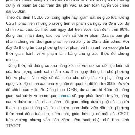
xử lý vi phạm tại các trạm thu phí vào, ra trên toàn tuyến với chiều
dài 86,3km.
Theo đại diện TCĐB, với công nghệ này, giám sát sẽ giúp lực lượng
CSGT phát hiện những phương tiện vi phạm cả ngày và đêm với độ
chính xác cao. Cụ thể, ban ngày đạt trên 95%, ban đêm trên 90%,
đồng thời nhận dạng các loại biển số khi vi phạm đưa ra bản ghi
nhanh chóng với thời gian phát hiện và xử lý từ 20ms đến 50ms. Với
đầy đủ thông tin của phương tiện vi phạm về hình ảnh và video ghi lại
thời gian, hành vi vi phạm làm bằng chứng xác thực để chứng
minh…
Đồng thời, hệ thống có khả năng két nối với cơ sở dữ liệu biển số
của lực lượng cảnh sát nhằm xác định ngay thông tin chủ phương
tiện vi phạm. Như vậy sẽ đảm bảo cho công tác xử phạt nóng và
nguội với độ chính xác phương tiện đi quá tốc độ lên tới 300km/s với
độ chính xác ± lkm/h. Cũng theo TCĐB, dự án án thí điểm hệ thống
giám sát xử lý vi phạm qua
camera
sẽ góp phần tuyên truyền, nâng
cao ý thức tự giác chấp hành luật giao thông đường bộ của người
tham gia giao thông và từng bước hoàn thiện việc đổi mới phương
thức hoạt động tuần tra, kiểm soát, giảm bớt sự có mặt của CSGT
trên đường nhưng vẫn bảo đảm kiểm soát chặt chẽ tình hình
TTATGT.