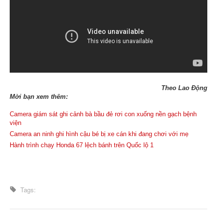
Theo Lao Động
Mời bạn xem thêm:
Camera giám sát ghi cảnh bà bầu đẻ rơi con xuống nền gạch bệnh
viện
Camera an ninh ghi hình cậu bé bị xe cán khi đang chơi với mẹ
Hành trình chạy Honda 67 lệch bánh trên Quốc lộ 1
Tags: