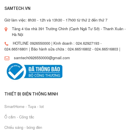
SAMTECH.VN
Giờ làm việc: 8h30 - 12h và 13h30 - 17h00 từ thứ 2 đến thứ 7
Tầng 4 tòa nhà 391 Trường Chinh (Cạnh Ngã Tư Sở) - Thanh Xuân -
Hà Nội
HOTLINE 0926550000 | Kinh doanh : 024.62927193 -
024.66516801 | Bảo hành sửa chữa : 024.66516802 - 024.66516803 |
samtech0926550000@gmail.com
THIẾT BỊ ĐIỆN THÔNG MINH
SmartHome - Tuya - Iot
Ổ cắm - Công tắc
Chiếu sáng - bóng đèn