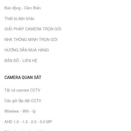
Báo động - Cảm Biến
Thiết bị điện khác
GIẢI PHÁP CAMERA TRỌN GÓI
NHÀ THÔNG MINH TRỌN GÓI
HƯỚNG DẪN MUA HÀNG
BẢN ĐỒ - LIÊN HỆ
CAMERA QUAN SÁT
Tất cả camera CCTV
Các gói lắp đặt CCTV
Wirelees - Wifi - Ip
AHD 1.0 - 1.3 - 2.0 - 5.0 MP