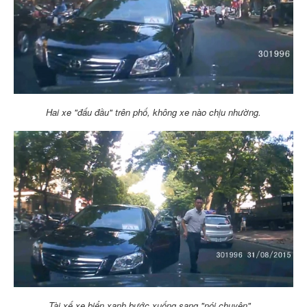
Hai xe "đấu đầu" trên phố, không xe nào chịu nhường.
Tài xế xe biển xanh bước xuống sang "nói chuyện"...