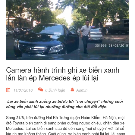
Camera hành trình ghi xe biển xanh
lấn làn ép Mercedes ép lùi lại
11/07/2016
0 Bình luận
Admin
Lái xe biển xanh xuống xe bước tới “nói chuyện” nhưng cuối
cùng vẫn phải lùi lại nhường đường cho ôtô đối diện.
Sáng 31/8, trên đường Hai Bà Trưng (quận Hoàn Kiếm, Hà Nội), một
ôtô Toyota biển xanh đi sang phần đường ngược chiều, chặn đầu xe
Mercedes. Lái xe biển xanh sau đó còn sang “nói chuyện” với tài xế
kia nhưng không thành. Cuối cùng, xe biển xanh phải lùi lại, lái sang