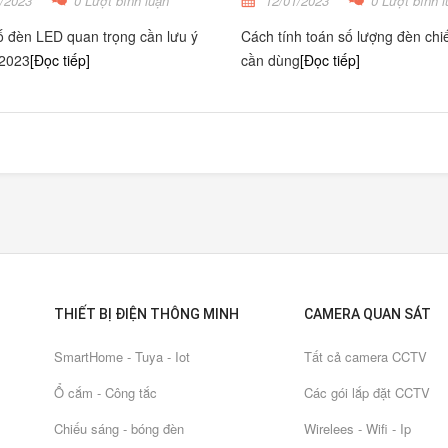
/2023
0 Lượt bình luận
12/01/2023
0 Lượt bình l
 đèn LED quan trọng cần lưu ý
Cách tính toán số lượng đèn chi
 2023
[Đọc tiếp]
cần dùng
[Đọc tiếp]
THIẾT BỊ ĐIỆN THÔNG MINH
CAMERA QUAN SÁT
SmartHome - Tuya - Iot
Tất cả camera CCTV
Ổ cắm - Công tắc
Các gói lắp đặt CCTV
Chiếu sáng - bóng đèn
Wirelees - Wifi - Ip