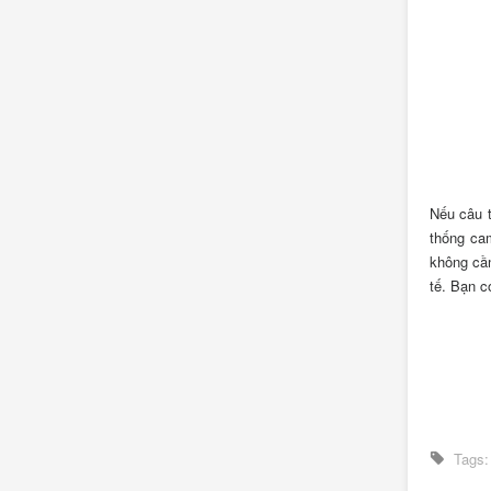
Nếu câu t
thống cam
không cần
tế. Bạn c
Tags: