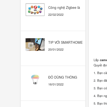
Công nghệ Zigbee là
gì? Có nên dùng trong
22/02/2022
những ngôi nhà thông
minh?
TIP VỚI SMARTHOME
CHẠY HỆ SINH THÁI
20/01/2022
GOOGLE HOME
Lắp
came
Quyết địn
1. Bạn c
ĐỒ DÙNG THÔNG
2. Bạn đã
MINH. KHI NÀO THÌ
16/01/2022
DÙNG CÁI NÀO?
3. Bạn có
4. Bạn ng
5. Bạn th