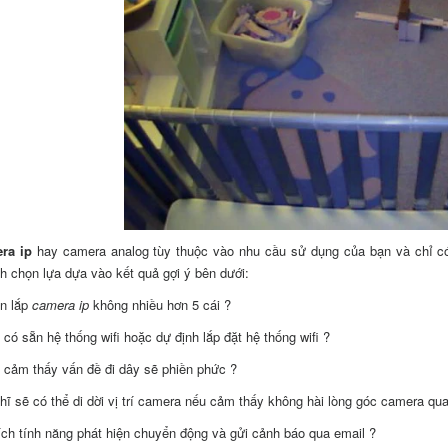
ra ip
hay camera analog tùy thuộc vào nhu cầu sử dụng của bạn và chỉ có t
h chọn lựa dựa vào kết quả gợi ý bên dưới:
ần lắp
camera ip
không nhiều hơn 5 cái ?
 có sẵn hệ thống wifi hoặc dự định lắp đặt hệ thống wifi ?
 cảm thấy vấn đề đi dây sẽ phiền phức ?
hĩ sẽ có thể di dời vị trí camera nếu cảm thấy không hài lòng góc camera qua
ích tính năng phát hiện chuyển động và gửi cảnh báo qua email ?