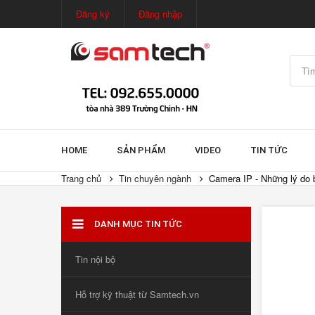
Đăng ký
Đăng nhập
HOME
SẢN PHẨM
VIDEO
TIN TỨC
Trang chủ
Tin chuyên ngành
Camera IP - Những lý do 
DANH MỤC TIN TỨC
Tin nội bộ
Hỗ trợ kỹ thuật từ Samtech.vn