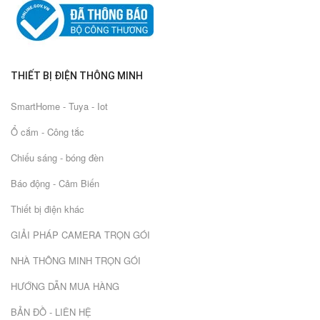
THIẾT BỊ ĐIỆN THÔNG MINH
SmartHome - Tuya - Iot
Ổ cắm - Công tắc
Chiếu sáng - bóng đèn
Báo động - Cảm Biến
Thiết bị điện khác
GIẢI PHÁP CAMERA TRỌN GÓI
NHÀ THÔNG MINH TRỌN GÓI
HƯỚNG DẪN MUA HÀNG
BẢN ĐỒ - LIÊN HỆ