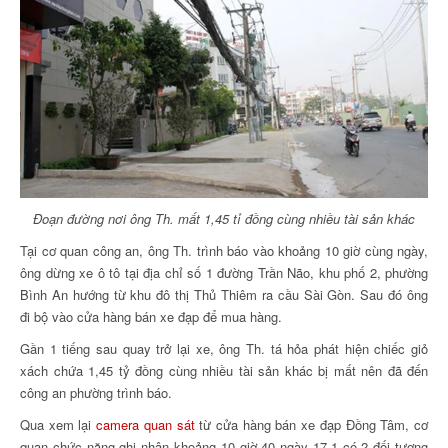
Đoạn đường nơi ông Th. mất 1,45 tỉ đồng cùng nhiều tài sản khác
Tại cơ quan công an, ông Th. trình báo vào khoảng 10 giờ cùng ngày,
ông dừng xe ô tô tại địa chỉ số 1 đường Trần Não, khu phố 2, phường
Bình An hướng từ khu đô thị Thủ Thiêm ra cầu Sài Gòn. Sau đó ông
đi bộ vào cửa hàng bán xe đạp để mua hàng.
Gần 1 tiếng sau quay trở lại xe, ông Th. tá hỏa phát hiện chiếc giỏ
xách chứa 1,45 tỷ đồng cùng nhiều tài sản khác bị mất nên đã đến
công an phường trình báo.
Qua xem lại
camera quan sát
từ cửa hàng bán xe đạp Đồng Tâm, cơ
quan chức năng ghi nhận khoảng 10 giờ 40 ngày 17.1 có 2 đối tượng