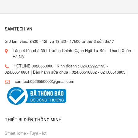
SAMTECH.VN
Giờ làm việc: 8h30 - 12h và 13h30 - 17h00 từ thứ 2 đến thứ 7
Tầng 4 tòa nhà 391 Trường Chinh (Cạnh Ngã Tư Sở) - Thanh Xuân -
Hà Nội
HOTLINE 0926550000 | Kinh doanh : 024.62927193 -
024.66516801 | Bảo hành sửa chữa : 024.66516802 - 024.66516803 |
samtech0926550000@gmail.com
THIẾT BỊ ĐIỆN THÔNG MINH
SmartHome - Tuya - Iot