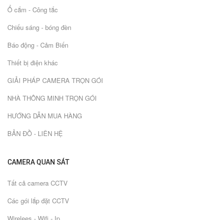
Ổ cắm - Công tắc
Chiếu sáng - bóng đèn
Báo động - Cảm Biến
Thiết bị điện khác
GIẢI PHÁP CAMERA TRỌN GÓI
NHÀ THÔNG MINH TRỌN GÓI
HƯỚNG DẪN MUA HÀNG
BẢN ĐỒ - LIÊN HỆ
CAMERA QUAN SÁT
Tất cả camera CCTV
Các gói lắp đặt CCTV
Wirelees - Wifi - Ip