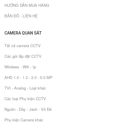
HƯỚNG DẪN MUA HÀNG
BẢN ĐỒ - LIÊN HỆ
CAMERA QUAN SÁT
Tất cả camera CCTV
Các gói lắp đặt CCTV
Wirelees - Wifi - Ip
AHD 1.0 - 1.3 - 2.0 - 5.0 MP
TVI - Analog - Loại khác
Các loại Phụ kiện CCTV
Nguồn - Dây - Jack - Vỏ Đế
Phụ kiện Camera khác