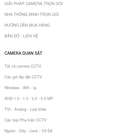
GIẢI PHÁP CAMERA TRỌN GÓI
NHÀ THÔNG MINH TRỌN GÓI
HƯỚNG DẪN MUA HÀNG
BẢN ĐỒ - LIÊN HỆ
CAMERA QUAN SÁT
Tất cả camera CCTV
Các gói lắp đặt CCTV
Wirelees - Wifi - Ip
AHD 1.0 - 1.3 - 2.0 - 5.0 MP
TVI - Analog - Loại khác
Các loại Phụ kiện CCTV
Nguồn - Dây - Jack - Vỏ Đế