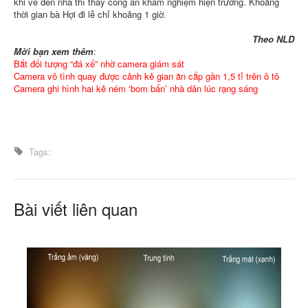
khi về đến nhà thì thấy công an khám nghiệm hiện trường. Khoảng
thời gian bà Hợi đi lễ chỉ khoảng 1 giờ.
Theo NLD
Mời bạn xem thêm
:
Bắt đối tượng “đá xế” nhờ camera giám sát
Camera vô tình quay được cảnh kẻ gian ăn cắp gần 1,5 tỉ trên ô tô
Camera ghi hình hai kẻ ném ‘bom bẩn’ nhà dân lúc rạng sáng
Tags:
Bài viết liên quan