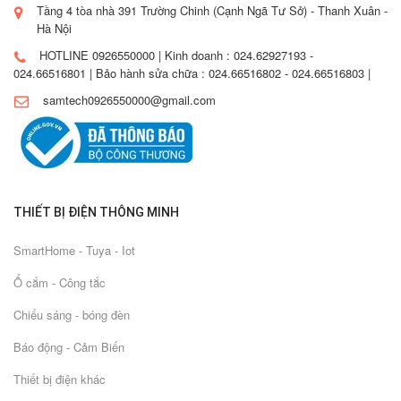
Tầng 4 tòa nhà 391 Trường Chinh (Cạnh Ngã Tư Sở) - Thanh Xuân -
Hà Nội
HOTLINE 0926550000 | Kinh doanh : 024.62927193 -
024.66516801 | Bảo hành sửa chữa : 024.66516802 - 024.66516803 |
samtech0926550000@gmail.com
THIẾT BỊ ĐIỆN THÔNG MINH
SmartHome - Tuya - Iot
Ổ cắm - Công tắc
Chiếu sáng - bóng đèn
Báo động - Cảm Biến
Thiết bị điện khác