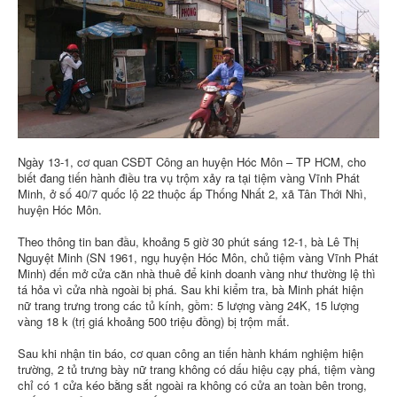
Ngày 13-1, cơ quan CSĐT Công an huyện Hóc Môn – TP HCM, cho
biết đang tiến hành điều tra vụ trộm xảy ra tại tiệm vàng Vĩnh Phát
Minh, ở số 40/7 quốc lộ 22 thuộc ấp Thống Nhất 2, xã Tân Thới Nhì,
huyện Hóc Môn.
Theo thông tin ban đầu, khoảng 5 giờ 30 phút sáng 12-1, bà Lê Thị
Nguyệt Minh (SN 1961, ngụ huyện Hóc Môn, chủ tiệm vàng Vĩnh Phát
Minh) đến mở cửa căn nhà thuê để kinh doanh vàng như thường lệ thì
tá hỏa vì cửa nhà ngoài bị phá. Sau khi kiểm tra, bà Minh phát hiện
nữ trang trưng trong các tủ kính, gồm: 5 lượng vàng 24K, 15 lượng
vàng 18 k (trị giá khoảng 500 triệu đồng) bị trộm mất.
Sau khi nhận tin báo, cơ quan công an tiến hành khám nghiệm hiện
trường, 2 tủ trưng bày nữ trang không có dấu hiệu cạy phá, tiệm vàng
chỉ có 1 cửa kéo bằng sắt ngoài ra không có cửa an toàn bên trong,