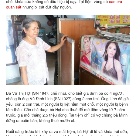
chốt khóa cửa không có dấu hiệu bị cạy. Tại tiệm vàng có
camera
quan sát
nhưng bị cắt đứt dây nguồn.
Bà Vũ Thị Hợi (SN 1947, chủ nhà), cho biết gia đình bà có 4 người,
chồng là ông Vũ Đình Linh (SN 1927) cùng 2 con trai. Ông Linh đã già
yếu, còn 2 con trai, một người bị liệt nằm một chỗ, một người bị bệnh
tâm thần. Căn nhà được bà Hợi cho thuê để mở tiệm vàng từ 7 năm
trước, giá mỗi tháng 2,5 triệu đồng. Tại tiệm chỉ có vợ chồng bà Minh
đứng ra buôn bán, không thuê mướn ai.
Buổi sáng trước khi xảy ra vụ mất trộm, bà Hợi đi lễ và khóa trái cửa,