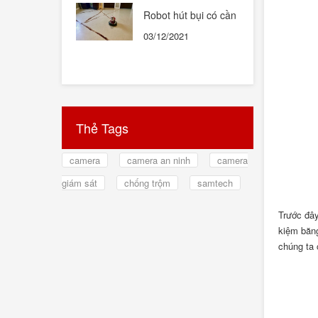
Robot hút bụi có cần
thiết hay không ?
03/12/2021
Thẻ Tags
camera
camera an ninh
camera
giám sát
chống trộm
samtech
Trước đây
kiệm băng
chúng ta 