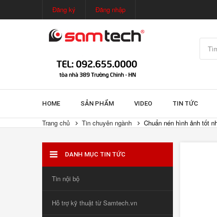
Đăng ký
Đăng nhập
HOME
SẢN PHẨM
VIDEO
TIN TỨC
Trang chủ
Tin chuyên ngành
Chuẩn nén hình ảnh tốt nh
DANH MỤC TIN TỨC
Tin nội bộ
Hỗ trợ kỹ thuật từ Samtech.vn