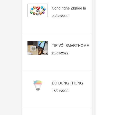
Công nghệ Zigbee là
gì? Có nên dùng trong
22/02/2022
những ngôi nhà thông
minh?
TIP VỚI SMARTHOME
CHẠY HỆ SINH THÁI
20/01/2022
GOOGLE HOME
ĐỒ DÙNG THÔNG
MINH. KHI NÀO THÌ
16/01/2022
DÙNG CÁI NÀO?