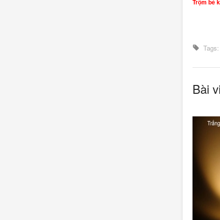
Trộm bẻ k
Tags:
Bài v