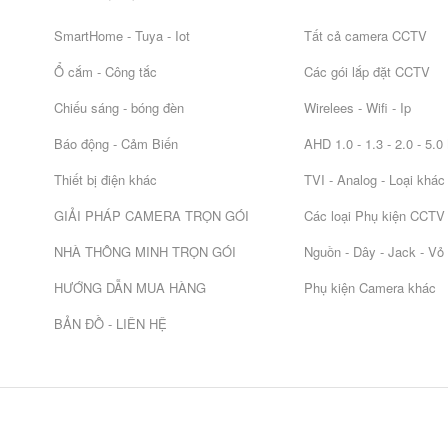
SmartHome - Tuya - Iot
Tất cả camera CCTV
Ổ cắm - Công tắc
Các gói lắp đặt CCTV
Chiếu sáng - bóng đèn
Wirelees - Wifi - Ip
Báo động - Cảm Biến
AHD 1.0 - 1.3 - 2.0 - 5.
Thiết bị điện khác
TVI - Analog - Loại khác
GIẢI PHÁP CAMERA TRỌN GÓI
Các loại Phụ kiện CCTV
NHÀ THÔNG MINH TRỌN GÓI
Nguồn - Dây - Jack - Vỏ
HƯỚNG DẪN MUA HÀNG
Phụ kiện Camera khác
BẢN ĐỒ - LIÊN HỆ