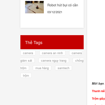
Robot hút bụi có cần
thiết hay không ?
03/12/2021
Thẻ Tags
camera
camera an ninh
camera
giám sát
camera ngụy trang
chống
trộm
mua hàng
samtech
trộm
Mời bạ
Thanh niê
Trộm giày