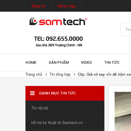
Đăng ký
Đăng nhập
HOME
SẢN PHẨM
VIDEO
TIN TỨC
Trang chủ
Tin tổng hợp
Clip: Giả vờ say xỉn để trộm x
DANH MỤC TIN TỨC
Tin nội bộ
Hỗ trợ kỹ thuật từ Samtech.vn