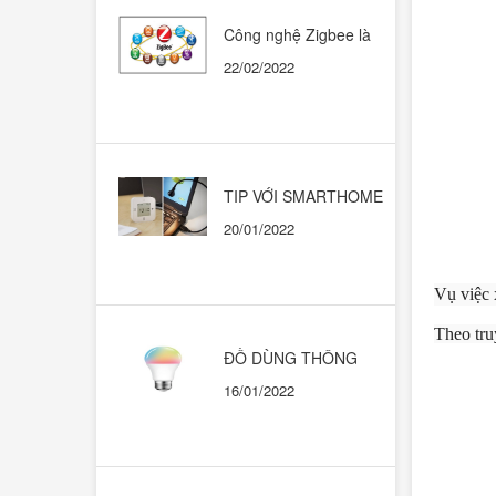
Công nghệ Zigbee là
gì? Có nên dùng trong
22/02/2022
những ngôi nhà thông
minh?
TIP VỚI SMARTHOME
CHẠY HỆ SINH THÁI
20/01/2022
GOOGLE HOME
Vụ việc 
Theo tru
ĐỒ DÙNG THÔNG
MINH. KHI NÀO THÌ
16/01/2022
DÙNG CÁI NÀO?