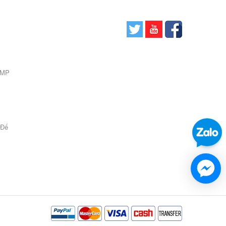
0 MP
 Đế