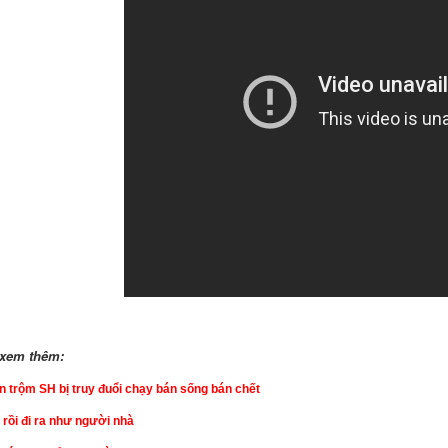
n xem thêm:
n trộm SH bị truy đuổi chạy bán sống bán chết
 rồi đi ra như người nhà