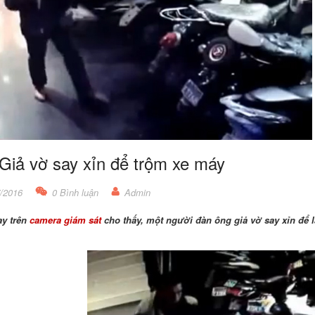
 Giả vờ say xỉn để trộm xe máy
/2016
0 Bình luận
Admin
y trên
camera giám sát
cho thấy, một người đàn ông giả vờ say xỉn để l