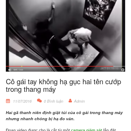
Cô gái tay không hạ gục hai tên cướp
trong thang máy
11/07/2016
0 Bình luận
Admin
Hai gã thanh niên định giật túi của cô gái trong thang máy
nhưng nhanh chóng bị hạ đo ván.
Đoạn video được cho là cắt từ môt
camera giám sát
lắp đặt