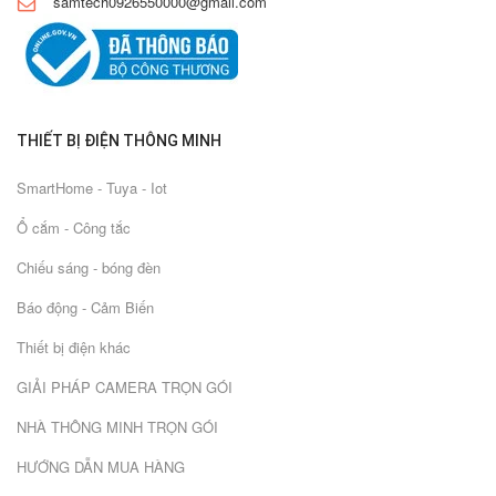
samtech0926550000@gmail.com
THIẾT BỊ ĐIỆN THÔNG MINH
SmartHome - Tuya - Iot
Ổ cắm - Công tắc
Chiếu sáng - bóng đèn
Báo động - Cảm Biến
Thiết bị điện khác
GIẢI PHÁP CAMERA TRỌN GÓI
NHÀ THÔNG MINH TRỌN GÓI
HƯỚNG DẪN MUA HÀNG