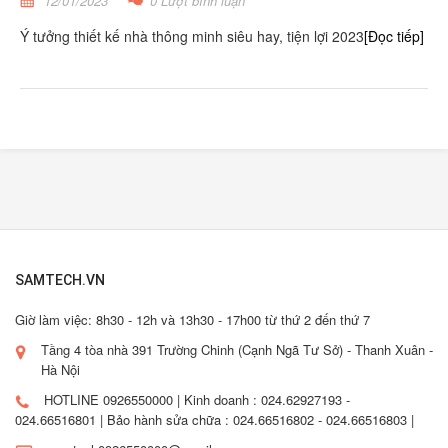
12/01/2023
0 Lượt bình luận
Ý tưởng thiết kế nhà thông minh siêu hay, tiện lợi 2023
[Đọc tiếp]
SAMTECH.VN
Giờ làm việc: 8h30 - 12h và 13h30 - 17h00 từ thứ 2 đến thứ 7
Tầng 4 tòa nhà 391 Trường Chinh (Cạnh Ngã Tư Sở) - Thanh Xuân -
Hà Nội
HOTLINE 0926550000 | Kinh doanh : 024.62927193 -
024.66516801 | Bảo hành sửa chữa : 024.66516802 - 024.66516803 |