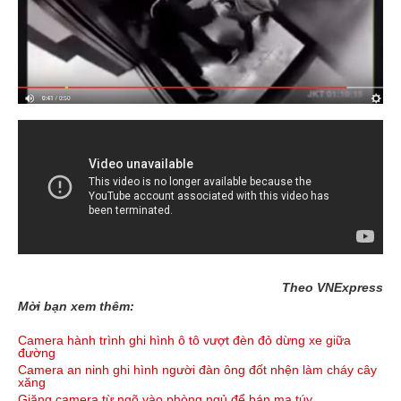
Theo VNExpress
Mời bạn xem thêm:
Camera hành trình ghi hình ô tô vượt đèn đỏ dừng xe giữa
đường
Camera an ninh ghi hình người đàn ông đốt nhện làm cháy cây
xăng
Giăng camera từ ngõ vào phòng ngủ để bán ma túy