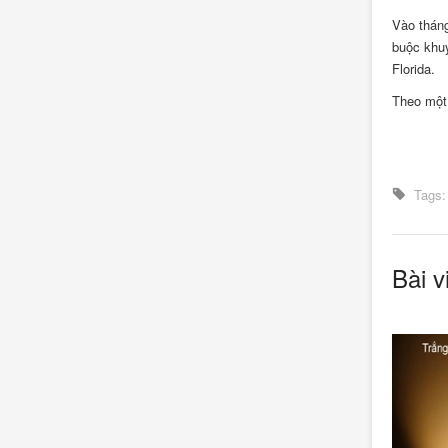
Vào tháng
buộc khuy
Florida.
Theo một 
Tags:
Bài v