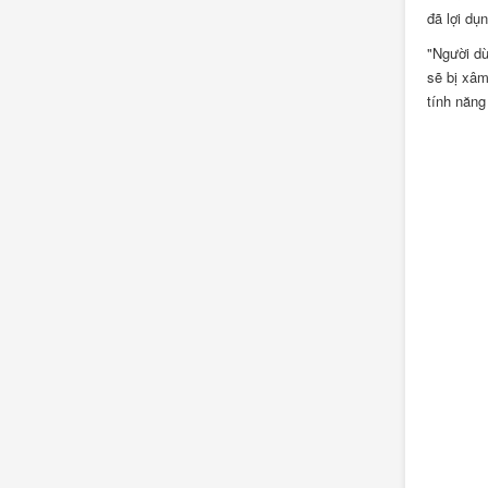
đã lợi dụ
"Người dù
sẽ bị xâm
tính năng