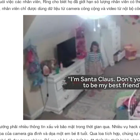
uổi việc các nhân viên, Ring cho biết họ đã giới hạn số lượng nhân viên có th
n, nhân viên chỉ được dùng dữ liệu từ camera công cộng và video từ nội bộ c
ướng phải nhiều thông tin xấu về bảo mật trong thời gian qua. Nhiều vụ hack
loa của camera gia đình và dọa một em bé 8 tuổi. Qua loa tích hợp, chúng tự