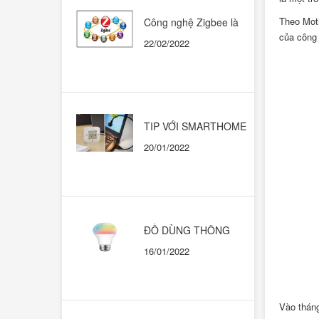
Theo Moth
Công nghệ Zigbee là
gì? Có nên dùng trong
của công 
22/02/2022
những ngôi nhà thông
minh?
TIP VỚI SMARTHOME
CHẠY HỆ SINH THÁI
20/01/2022
GOOGLE HOME
ĐỒ DÙNG THÔNG
MINH. KHI NÀO THÌ
16/01/2022
DÙNG CÁI NÀO?
Vào tháng