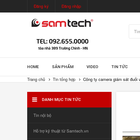
Đăng ký
Đăng nhập
HOME
SẢN PHẨM
VIDEO
TIN TỨC
Trang chủ
Tin tổng hợp
Công ty camera giám sát đuổi 
DANH MỤC TIN TỨC
Tin nội bộ
Hỗ trợ kỹ thuật từ Samtech.vn