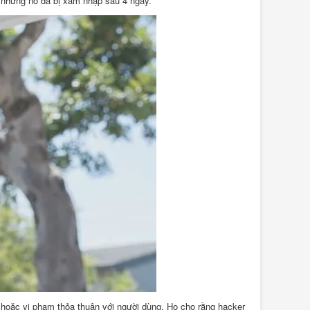
ng nhưng nó đã bị xâm nhập sau 4 ngày.
 hoặc vi phạm thỏa thuận với người dùng. Họ cho rằng hacker