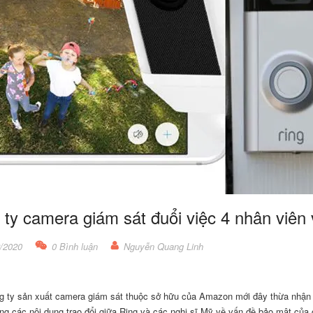
ty camera giám sát đuổi việc 4 nhân viên
/2020
0 Bình luận
Nguyễn Quang Linh
g ty sản xuất camera giám sát thuộc sở hữu của Amazon mới đây thừa nhận 
ong các nội dung trao đổi giữa Ring và các nghị sĩ Mỹ về vấn đề bảo mật của 