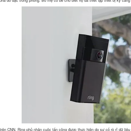
 phá đồ đạc trong phòng. Bố mẹ cô bé cho biết họ đã thiết lập thiết bị kỹ cà
trên CNN, Ring phủ nhận cuộc tấn công được thực hiện do sự cố rò rỉ dữ liệu