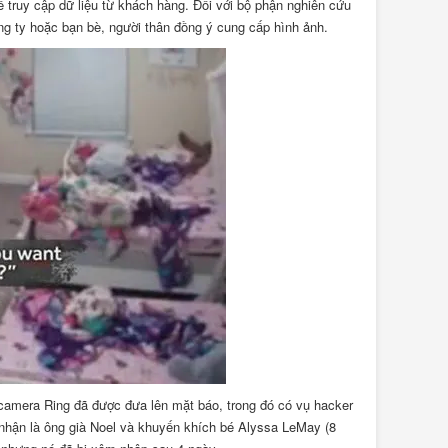
ể truy cập dữ liệu từ khách hàng. Đối với bộ phận nghiên cứu
ông ty hoặc bạn bè, người thân đồng ý cung cấp hình ảnh.
 camera Ring đã được đưa lên mặt báo, trong đó có vụ hacker
 nhận là ông già Noel và khuyến khích bé Alyssa LeMay (8