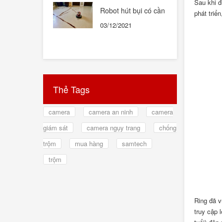
Sau khi đ
Robot hút bụi có cần
phát triể
thiết hay không ?
03/12/2021
Thẻ Tags
camera
camera an ninh
camera
giám sát
camera ngụy trang
chống
trộm
mua hàng
samtech
trộm
Ring đã v
truy cập 