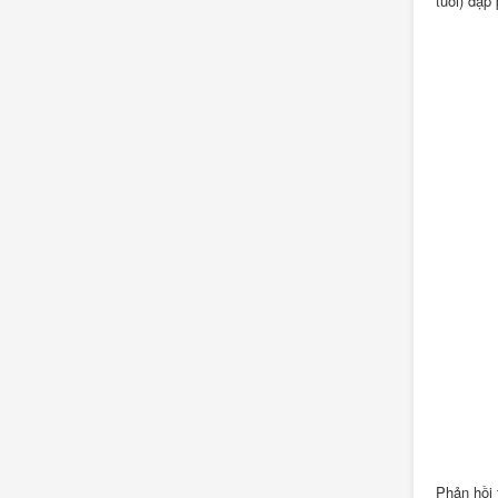
tuổi) đập
Phản hồi 