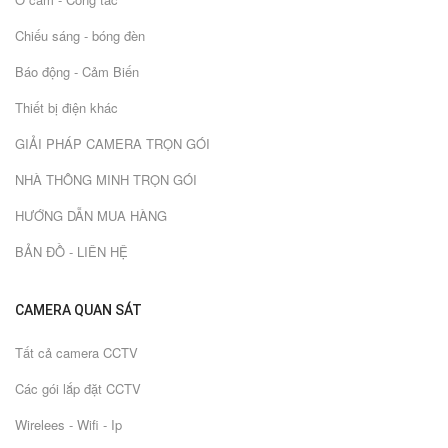
Chiếu sáng - bóng đèn
Báo động - Cảm Biến
Thiết bị điện khác
GIẢI PHÁP CAMERA TRỌN GÓI
NHÀ THÔNG MINH TRỌN GÓI
HƯỚNG DẪN MUA HÀNG
BẢN ĐỒ - LIÊN HỆ
CAMERA QUAN SÁT
Tất cả camera CCTV
Các gói lắp đặt CCTV
Wirelees - Wifi - Ip