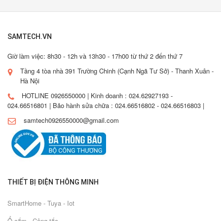
SAMTECH.VN
Giờ làm việc: 8h30 - 12h và 13h30 - 17h00 từ thứ 2 đến thứ 7
Tầng 4 tòa nhà 391 Trường Chinh (Cạnh Ngã Tư Sở) - Thanh Xuân -
Hà Nội
HOTLINE 0926550000 | Kinh doanh : 024.62927193 -
024.66516801 | Bảo hành sửa chữa : 024.66516802 - 024.66516803 |
samtech0926550000@gmail.com
THIẾT BỊ ĐIỆN THÔNG MINH
SmartHome - Tuya - Iot
Ổ cắm - Công tắc