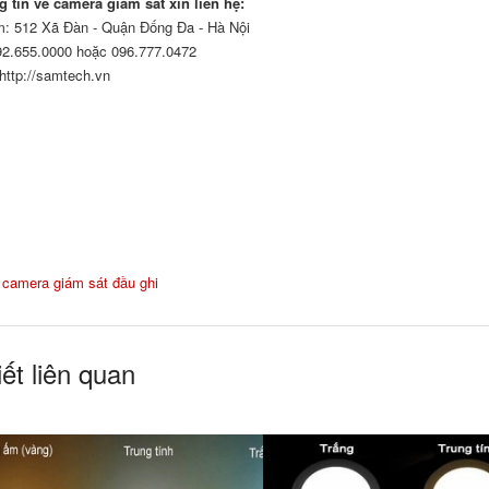
 tin về camera giám sát xin liên hệ:
: 512 Xã Đàn - Quận Đống Đa - Hà Nội
92.655.0000
hoặc 096.777.0472
http://samtech.vn
:
camera giám sát
đầu ghi
iết liên quan