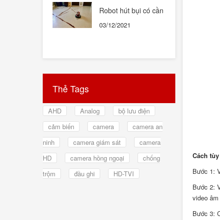
Robot hút bụi có cần
thiết hay không ?
03/12/2021
Thẻ Tags
AHD
Analog
bộ lưu điện
cảm biến
camera
camera an
ninh
camera giám sát
camera
Cách tùy
HD
camera hồng ngoại
chống
Bước 1: V
trộm
đầu ghi
HD-TVI
Bước 2: V
video âm 
Bước 3: 