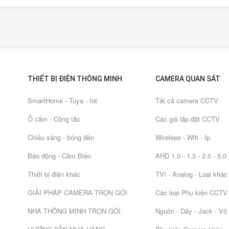
THIẾT BỊ ĐIỆN THÔNG MINH
CAMERA QUAN SÁT
SmartHome - Tuya - Iot
Tất cả camera CCTV
Ổ cắm - Công tắc
Các gói lắp đặt CCTV
Chiếu sáng - bóng đèn
Wirelees - Wifi - Ip
Báo động - Cảm Biến
AHD 1.0 - 1.3 - 2.0 - 5.
Thiết bị điện khác
TVI - Analog - Loại khác
GIẢI PHÁP CAMERA TRỌN GÓI
Các loại Phụ kiện CCTV
NHÀ THÔNG MINH TRỌN GÓI
Nguồn - Dây - Jack - Vỏ