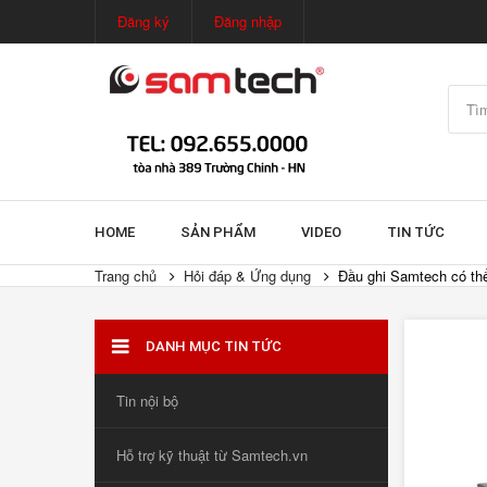
Đăng ký
Đăng nhập
HOME
SẢN PHẨM
VIDEO
TIN TỨC
Trang chủ
Hỏi đáp & Ứng dụng
Đầu ghi Samtech có thể
DANH MỤC TIN TỨC
Tin nội bộ
Hỗ trợ kỹ thuật từ Samtech.vn