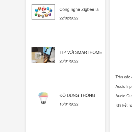
Công nghệ Zigbee là
gì? Có nên dùng trong
22/02/2022
những ngôi nhà thông
minh?
TIP VỚI SMARTHOME
CHẠY HỆ SINH THÁI
20/01/2022
GOOGLE HOME
Trên các 
Audio inp
ĐỒ DÙNG THÔNG
Audio Out
MINH. KHI NÀO THÌ
16/01/2022
Khi kết n
DÙNG CÁI NÀO?