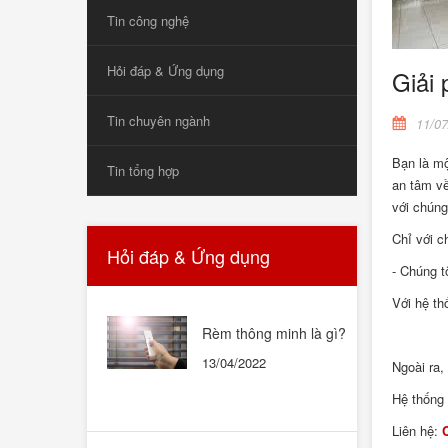
Tin công nghệ
Hỏi đáp & Ứng dụng
Giải
Tin chuyên ngành
11/07
Bạn là mộ
Tin tổng hợp
an tâm về
với chúng
Chỉ với c
Hỏi đáp & Ứng dụng
- Chúng t
Với hệ th
Rèm thông minh là gì?
Rèm thông minh có tốt
13/04/2022
Ngoài ra,
không? Có nên mua
không?
Hệ thống 
Liên hệ: