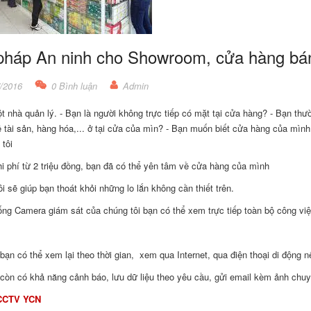
 pháp An ninh cho Showroom, cửa hàng bán
/2016
0 Bình luận
Admin
t nhà quản lý. - Bạn là người không trực tiếp có mặt tại cửa hàng? - Bạn thư
 tài sản, hàng hóa,... ở tại cửa của mìn? - Bạn muốn biết cửa hàng của mìn
 tôi
hi phí từ 2 triệu đồng, bạn đã có thể yên tâm về cửa hàng của mình
ôi sẽ giúp bạn thoát khỏi những lo lắn không cần thiết trên.
ống Camera giám sát của chúng tôi bạn có thể xem trực tiếp toàn bộ công vi
 bạn có thể xem lại theo thời gian, xem qua Internet, qua điện thoại di động 
còn có khả năng cảnh báo, lưu dữ liệu theo yêu cầu, gửi email kèm ảnh chu
CCTV YCN