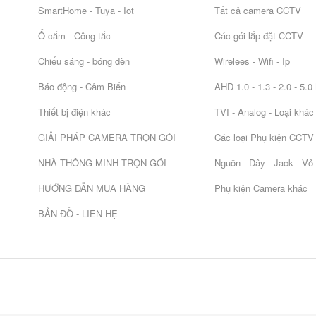
SmartHome - Tuya - Iot
Tất cả camera CCTV
Ổ cắm - Công tắc
Các gói lắp đặt CCTV
Chiếu sáng - bóng đèn
Wirelees - Wifi - Ip
Báo động - Cảm Biến
AHD 1.0 - 1.3 - 2.0 - 5.
Thiết bị điện khác
TVI - Analog - Loại khác
GIẢI PHÁP CAMERA TRỌN GÓI
Các loại Phụ kiện CCTV
NHÀ THÔNG MINH TRỌN GÓI
Nguồn - Dây - Jack - Vỏ
HƯỚNG DẪN MUA HÀNG
Phụ kiện Camera khác
BẢN ĐỒ - LIÊN HỆ