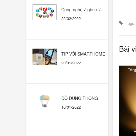
Công nghệ Zigbee là
gì? Có nên dùng trong
22/02/2022
những ngôi nhà thông
Tags:
minh?
Bài v
TIP VỚI SMARTHOME
CHẠY HỆ SINH THÁI
20/01/2022
GOOGLE HOME
ĐỒ DÙNG THÔNG
MINH. KHI NÀO THÌ
16/01/2022
DÙNG CÁI NÀO?