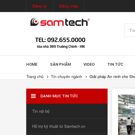
Đăng ký
Đăng nhập
HOME
SẢN PHẨM
VIDEO
TIN TỨC
Trang chủ
Tin chuyên ngành
Giải pháp An ninh cho Sh
DANH MỤC TIN TỨC
Tin nội bộ
Hỗ trợ kỹ thuật từ Samtech.vn