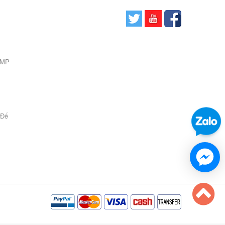
0 MP
 Đế