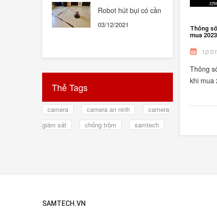
Robot hút bụi có cần
thiết hay không ?
03/12/2021
Thông số 
mua 2023
12/01
Thông số
khi mua
Thẻ Tags
camera
camera an ninh
camera
giám sát
chống trộm
samtech
SAMTECH.VN