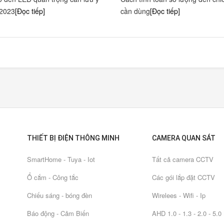
 2023
[Đọc tiếp]
cần dùng
[Đọc tiếp]
THIẾT BỊ ĐIỆN THÔNG MINH
CAMERA QUAN SÁT
SmartHome - Tuya - Iot
Tất cả camera CCTV
Ổ cắm - Công tắc
Các gói lắp đặt CCTV
Chiếu sáng - bóng đèn
Wirelees - Wifi - Ip
Báo động - Cảm Biến
AHD 1.0 - 1.3 - 2.0 - 5.