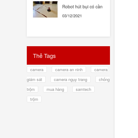
Robot hút bụi có cần
thiết hay không ?
03/12/2021
Thẻ Tags
camera
camera an ninh
camera
giám sát
camera ngụy trang
chống
trộm
mua hàng
samtech
trộm