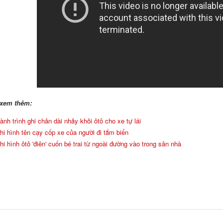
 xem thêm:
nh trình ghi chân dài nhảy khỏi ôtô cho xe tự lái
i hình tên cạy cốp xe của người đi tắm biển
i hình ôtô 'điên' cuốn bé trai từ ngoài đường vào trong sân nhà