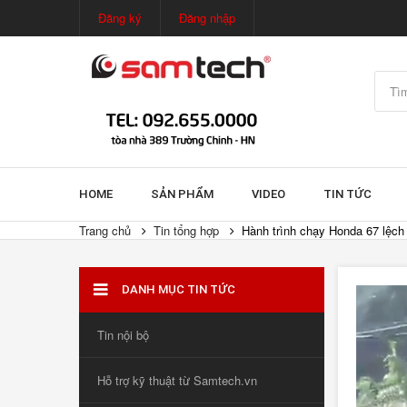
Đăng ký
Đăng nhập
HOME
SẢN PHẨM
VIDEO
TIN TỨC
Trang chủ
Tin tổng hợp
Hành trình chạy Honda 67 lệch 
DANH MỤC TIN TỨC
Tin nội bộ
Hỗ trợ kỹ thuật từ Samtech.vn