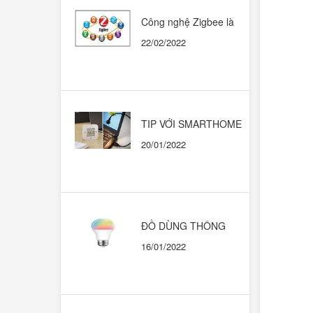
Công nghệ Zigbee là
gì? Có nên dùng trong
22/02/2022
những ngôi nhà thông
minh?
TIP VỚI SMARTHOME
CHẠY HỆ SINH THÁI
20/01/2022
GOOGLE HOME
ĐỒ DÙNG THÔNG
MINH. KHI NÀO THÌ
16/01/2022
DÙNG CÁI NÀO?