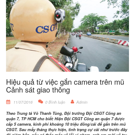
Hiệu quả từ việc gắn camera trên mũ
Cảnh sát giao thông
11/07/2016
0 Bình luận
Admin
Theo Trung tá Võ Thanh Tùng, Đội trưởng Đội CSGT Công an
quận 7, TP HCM cho biết: Hiện Đội CSGT Công an quận 7 được
cấp 5 camera, kinh phí khoảng 10 triệu đồng/cái để gắn trên mũ
CSGT. Sau mấy tháng thực hiện, tình trạng cự cãi như trước đây
đã giảm hẳn, nếu có thắc mắc về lỗi vi phạm, anh em mời về trụ