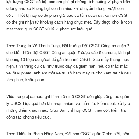
lực lượng CSGT sẽ bật camera ghi lại những tình huống vi phạm trên
đường như xe không bật đèn tín hiệu khi chuyển hướng, vượt đèn
đỏ… Thiết bị này có độ phân giải cao và tầm quan sát xa nên CSGT
có thể ghi nhận từ khoảng cách hàng chục mét. Đây được cho là “con
mắt thần” giúp CSGT xử lý vi phạm rất hiệu quả.
Theo Trung tá Võ Thanh Tùng, Đội trưởng Đội CSGT Công an quận 7,
cho biết: Hiện Đội CSGT Công an quận 7 được cấp 5 camera, kinh phí
khoảng 10 triệu đồng/cái để gắn trên mũ CSGT. Sau mấy tháng thực
hiện, tình trạng cự cãi như trước đây đã giảm hẳn, nếu có thắc mắc
về lỗi vi phạm, anh em mời về trụ sở bấm máy ra cho xem tất cả đều
tâm phục, khẩu phục.
Việc trang bị camera ghi hình trên mũ CSGT còn giúp công tác quản
lý CBCS hiệu quả hơn khi nhận nhiệm vụ tuần tra, kiểm soát, xử lý ở
những điểm khác nhau. Giúp Ban chỉ huy CSGT theo dõi, kiểm tra
công tác chống tiêu cực.
Theo Thiếu tá Phạm Hồng Nam, Đội phó CSGT quận 7 cho biết, bên