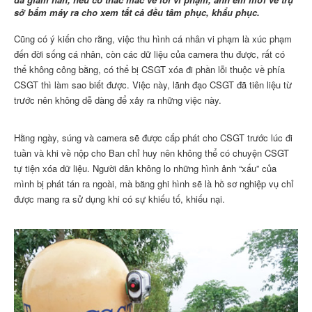
sở bấm máy ra cho xem tất cả đều tâm phục, khẩu phục.
Cũng có ý kiến cho rằng, việc thu hình cá nhân vi phạm là xúc phạm
đến đời sống cá nhân, còn các dữ liệu của camera thu được, rất có
thể không công bằng, có thể bị CSGT xóa đi phần lỗi thuộc về phía
CSGT thì làm sao biết được. Việc này, lãnh đạo CSGT đã tiên liệu từ
trước nên không dễ dàng để xảy ra những việc này.
Hằng ngày, súng và camera sẽ được cấp phát cho CSGT trước lúc đi
tuần và khi về nộp cho Ban chỉ huy nên không thể có chuyện CSGT
tự tiện xóa dữ liệu. Người dân không lo những hình ảnh “xấu” của
mình bị phát tán ra ngoài, mà băng ghi hình sẽ là hồ sơ nghiệp vụ chỉ
được mang ra sử dụng khi có sự khiếu tố, khiếu nại.