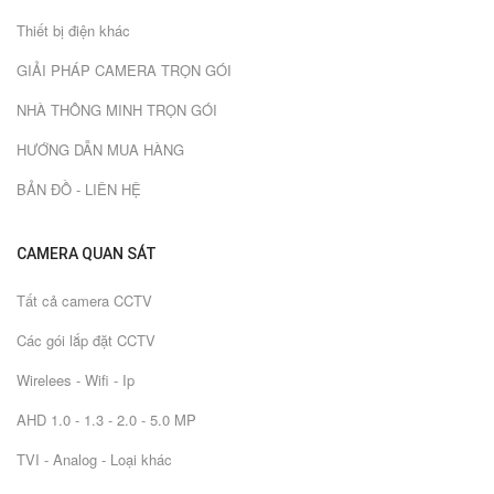
Thiết bị điện khác
GIẢI PHÁP CAMERA TRỌN GÓI
NHÀ THÔNG MINH TRỌN GÓI
HƯỚNG DẪN MUA HÀNG
BẢN ĐỒ - LIÊN HỆ
CAMERA QUAN SÁT
Tất cả camera CCTV
Các gói lắp đặt CCTV
Wirelees - Wifi - Ip
AHD 1.0 - 1.3 - 2.0 - 5.0 MP
TVI - Analog - Loại khác