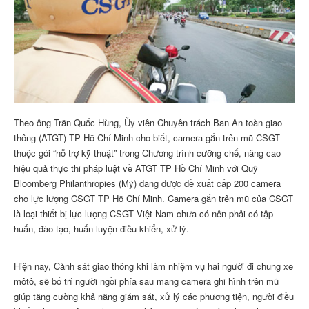
Theo ông Trần Quốc Hùng, Ủy viên Chuyên trách Ban An toàn giao
thông (ATGT) TP Hồ Chí Minh cho biết, camera gắn trên mũ CSGT
thuộc gói “hỗ trợ kỹ thuật” trong Chương trình cưỡng chế, nâng cao
hiệu quả thực thi pháp luật về ATGT TP Hồ Chí Minh với Quỹ
Bloomberg Philanthropies (Mỹ) đang được đề xuất cấp 200 camera
cho lực lượng CSGT TP Hồ Chí Minh. Camera gắn trên mũ của CSGT
là loại thiết bị lực lượng CSGT Việt Nam chưa có nên phải có tập
huấn, đào tạo, huấn luyện điều khiển, xử lý.
Hiện nay, Cảnh sát giao thông khi làm nhiệm vụ hai người đi chung xe
môtô, sẽ bố trí người ngồi phía sau mang camera ghi hình trên mũ
giúp tăng cường khả năng giám sát, xử lý các phương tiện, người điều