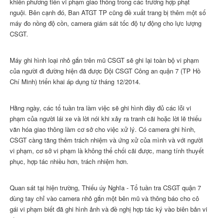
khiển phương tiên vi phạm giao thông trong các trường hợp phạt
nguội. Bên cạnh đó, Ban ATGT TP cũng đề xuất trang bị thêm một số
máy đo nồng độ cồn, camera giám sát tốc độ tự động cho lực lượng
CSGT.
Máy ghi hình loại nhỏ gắn trên mũ CSGT sẽ ghi lại toàn bộ vi phạm
của người đi đường hiện đã được Đội CSGT Công an quận 7 (TP Hồ
Chí Minh) triển khai áp dụng từ tháng 12/2014.
Hằng ngày, các tổ tuần tra làm việc sẽ ghi hình đầy đủ các lỗi vi
phạm của người lái xe và lời nói khi xảy ra tranh cãi hoặc lời lẽ thiếu
văn hóa giao thông làm cơ sở cho việc xử lý. Có camera ghi hình,
CSGT càng tăng thêm trách nhiệm và ứng xử của mình và với người
vi phạm, cơ sở vi phạm là không thể chối cãi được, mang tính thuyết
phục, hợp tác nhiều hơn, trách nhiệm hơn.
Quan sát tại hiện trường, Thiếu úy Nghĩa - Tổ tuần tra CSGT quận 7
dùng tay chỉ vào camera nhỏ gắn một bên mũ và thông báo cho cô
gái vi phạm biết đã ghi hình ảnh và đề nghị hợp tác ký vào biên bản vi