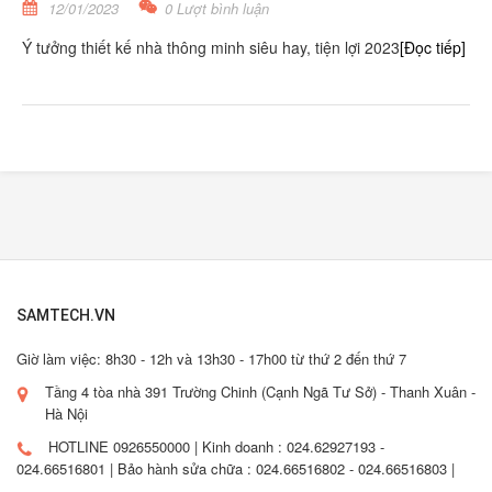
12/01/2023
0 Lượt bình luận
Ý tưởng thiết kế nhà thông minh siêu hay, tiện lợi 2023
[Đọc tiếp]
SAMTECH.VN
Giờ làm việc: 8h30 - 12h và 13h30 - 17h00 từ thứ 2 đến thứ 7
Tầng 4 tòa nhà 391 Trường Chinh (Cạnh Ngã Tư Sở) - Thanh Xuân -
Hà Nội
HOTLINE 0926550000 | Kinh doanh : 024.62927193 -
024.66516801 | Bảo hành sửa chữa : 024.66516802 - 024.66516803 |