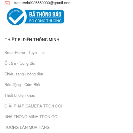
samtech0926550000@gmail.com
THIẾT BỊ ĐIỆN THÔNG MINH
SmartHome - Tuya - Iot
Ổ cắm - Công tắc
Chiếu sáng - bóng đèn
Báo động - Cảm Biến
Thiết bị điện khác
GIẢI PHÁP CAMERA TRỌN GÓI
NHÀ THÔNG MINH TRỌN GÓI
HƯỚNG DẪN MUA HÀNG