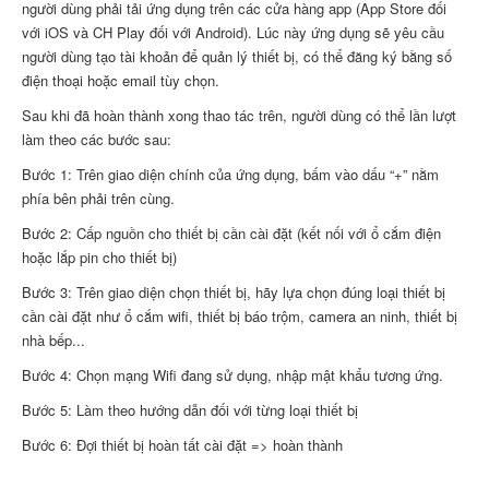
người dùng phải tải ứng dụng trên các cửa hàng app (App Store đối
với iOS và CH Play đối với Android). Lúc này ứng dụng sẽ yêu cầu
người dùng tạo tài khoản để quản lý thiết bị, có thể đăng ký bằng số
điện thoại hoặc email tùy chọn.
Sau khi đã hoàn thành xong thao tác trên, người dùng có thể lần lượt
làm theo các bước sau:
Bước 1: Trên giao diện chính của ứng dụng, bấm vào dấu “+” nằm
phía bên phải trên cùng.
Bước 2: Cấp nguồn cho thiết bị cần cài đặt (kết nối với ổ cắm điện
hoặc lắp pin cho thiết bị)
Bước 3: Trên giao diện chọn thiết bị, hãy lựa chọn đúng loại thiết bị
cần cài đặt như ổ cắm wifi, thiết bị báo trộm, camera an ninh, thiết bị
nhà bếp...
Bước 4: Chọn mạng Wifi đang sử dụng, nhập mật khẩu tương ứng.
Bước 5: Làm theo hướng dẫn đối với từng loại thiết bị
Bước 6: Đợi thiết bị hoàn tất cài đặt => hoàn thành