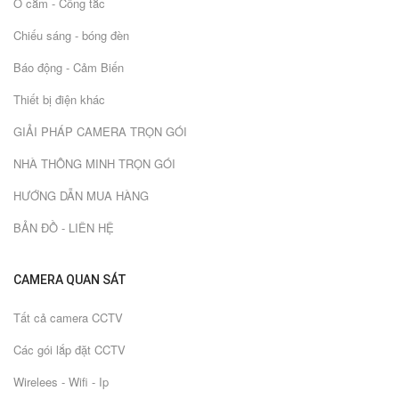
Ổ cắm - Công tắc
Chiếu sáng - bóng đèn
Báo động - Cảm Biến
Thiết bị điện khác
GIẢI PHÁP CAMERA TRỌN GÓI
NHÀ THÔNG MINH TRỌN GÓI
HƯỚNG DẪN MUA HÀNG
BẢN ĐỒ - LIÊN HỆ
CAMERA QUAN SÁT
Tất cả camera CCTV
Các gói lắp đặt CCTV
Wirelees - Wifi - Ip