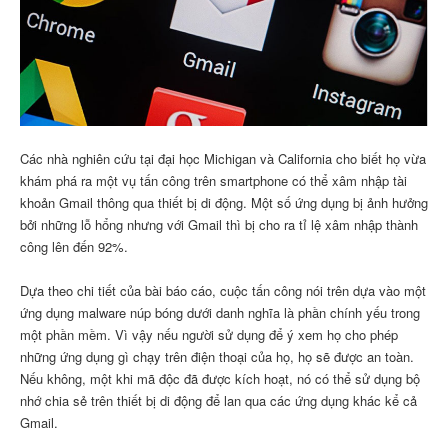
Các nhà nghiên cứu tại đại học Michigan và California cho biết họ vừa
khám phá ra một vụ tấn công trên smartphone có thể xâm nhập tài
khoản Gmail thông qua thiết bị di động. Một số ứng dụng bị ảnh hưởng
bởi những lỗ hổng nhưng với Gmail thì bị cho ra tỉ lệ xâm nhập thành
công lên đến 92%.
Dựa theo chi tiết của bài báo cáo, cuộc tấn công nói trên dựa vào một
ứng dụng malware núp bóng dưới danh nghĩa là phần chính yếu trong
một phần mềm. Vì vậy nếu người sử dụng để ý xem họ cho phép
những ứng dụng gì chạy trên điện thoại của họ, họ sẽ được an toàn.
Nếu không, một khi mã độc đã được kích hoạt, nó có thể sử dụng bộ
nhớ chia sẻ trên thiết bị di động để lan qua các ứng dụng khác kể cả
Gmail.