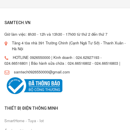
SAMTECH.VN
Giờ làm việc: 8h30 - 12h và 13h30 - 17h00 từ thứ 2 đến thứ 7
Tầng 4 tòa nhà 391 Trường Chinh (Cạnh Ngã Tư Sở) - Thanh Xuân -
Hà Nội
HOTLINE 0926550000 | Kinh doanh : 024.62927193 -
024.66516801 | Bảo hành sửa chữa : 024.66516802 - 024.66516803 |
samtech0926550000@gmail.com
THIẾT BỊ ĐIỆN THÔNG MINH
SmartHome - Tuya - Iot