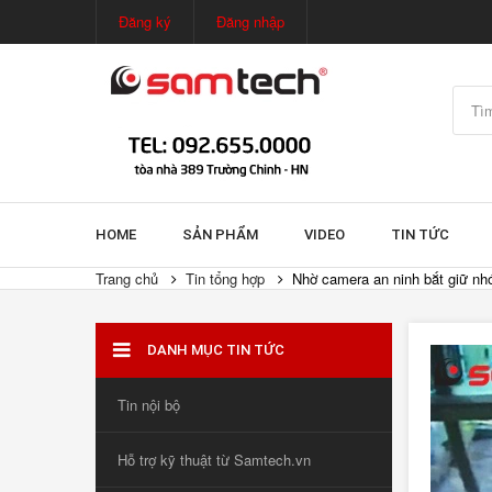
Đăng ký
Đăng nhập
HOME
SẢN PHẨM
VIDEO
TIN TỨC
Trang chủ
Tin tổng hợp
Nhờ camera an ninh bắt giữ n
DANH MỤC TIN TỨC
Tin nội bộ
Hỗ trợ kỹ thuật từ Samtech.vn