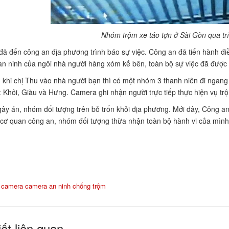
Nhóm trộm xe táo tợn ở Sài Gòn qua tr
đã đến công an địa phương trình báo sự việc. Công an đã tiến hành điều
n ninh của ngôi nhà người hàng xóm kế bên, toàn bộ sự việc đã được g
 khi chị Thu vào nhà người bạn thì có một nhóm 3 thanh niên đi ngang 
à: Khôi, Giàu và Hưng. Camera ghi nhận người trực tiếp thực hiện vụ trộ
gây án, nhóm đối tượng trên bỏ trốn khỏi địa phương. Mới đây, Công an
i cơ quan công an, nhóm đối tượng thừa nhận toàn bộ hành vi của mình
:
camera
camera an ninh
chống trộm
iết liên quan