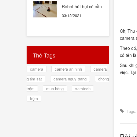
Robot hút bụi có cần
thiết hay không ?
03/12/2021
Chị Thu 
camera a
Theo đó,
Thẻ Tags
có tên l
Sau khi 
camera
camera an ninh
camera
việc. Tạ
giám sát
camera ngụy trang
chống
trộm
mua hàng
samtech
trộm
Tags
Bài v