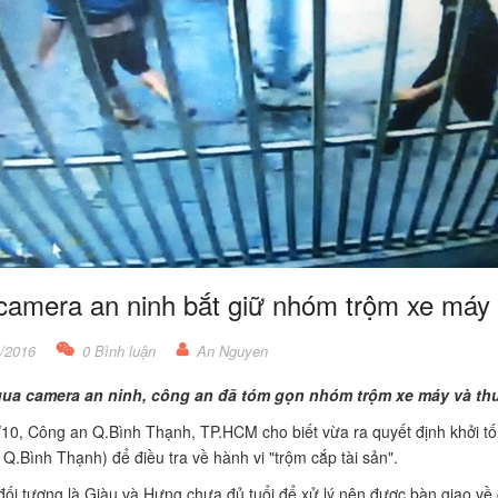
camera an ninh bắt giữ nhóm trộm xe máy
/2016
0 Bình luận
An Nguyen
ua camera an ninh, công an đã tóm gọn nhóm trộm xe máy và thu 
10, Công an Q.Bình Thạnh, TP.HCM cho biết vừa ra quyết định khởi tố 
ụ Q.Bình Thạnh) để điều tra về hành vi "trộm cắp tài sản".
đối tượng là Giàu và Hưng chưa đủ tuổi để xử lý nên được bàn giao về