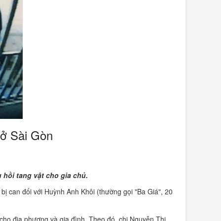
 ở Sài Gòn
hồi tang vật cho gia chủ.
bị can đối với Huỳnh Anh Khôi (thường gọi "Ba Giá", 20
 cho địa phương và gia đình. Theo đó, chị Nguyễn Thị