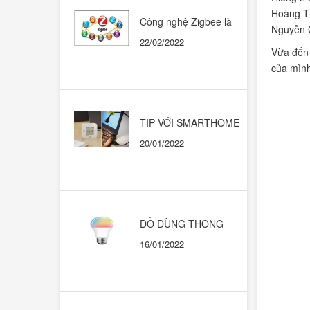
Hoàng Th
Công nghệ Zigbee là
Nguyễn 
gì? Có nên dùng trong
22/02/2022
những ngôi nhà thông
Vừa đến 
minh?
của mình
TIP VỚI SMARTHOME
CHẠY HỆ SINH THÁI
20/01/2022
GOOGLE HOME
ĐỒ DÙNG THÔNG
MINH. KHI NÀO THÌ
16/01/2022
DÙNG CÁI NÀO?