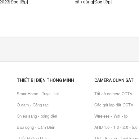
 2023
[Đọc tiếp]
cần dùng
[Đọc tiếp]
THIẾT BỊ ĐIỆN THÔNG MINH
CAMERA QUAN SÁT
SmartHome - Tuya - Iot
Tất cả camera CCTV
Ổ cắm - Công tắc
Các gói lắp đặt CCTV
Chiếu sáng - bóng đèn
Wirelees - Wifi - Ip
Báo động - Cảm Biến
AHD 1.0 - 1.3 - 2.0 - 5.
Thiết bị điện khác
TVI - Analog - Loại khác