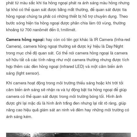
phát từ màu sắc khi tia hồng ngoại phát ra ánh sáng màu hồng nhưng
lại khó có thể quan sát được bằng mắt thường, để quan sát được tia
hồng ngoại chúng ta phải có những thiết bị hỗ trợ chuyên dụng. Theo
bước sóng hiện tia hồng ngoại được phân chia làm 03 vùng, thường
khoảng từ 700 nanômét đến 0,1milimét.
Camera hồng ngoại:
hay còn có tên gọi khác là IR Camera (Infra-red
Camera), camera hồng ngoại thường sẽ được ký hiệu là Day/Night
trong mục chế độ quan sát. Có thể nói camera hồng ngoại là camera
sở hữu tất cả các tính năng như một camera thường nhưng được tích
hợp thêm các đèn hồng ngoại (infrared LED) và một cảm biến ánh
sáng (light sensor).
Khi camera hoạt động trong môi trường thiếu sáng hoặc khi trời tối
cảm biến ánh sáng sẽ nhận ra và tự động bật tia hồng ngoại để giúp
camera có thể quan sát được trong môi trường bóng tối. Hình ảnh
được ghi lại mặc dù là hình ảnh trắng đen nhưng lại rất rõ ràng, giúp
nâng cao hiệu quả giám sát an ninh về đêm hay những môi trường có
ánh sáng kém.