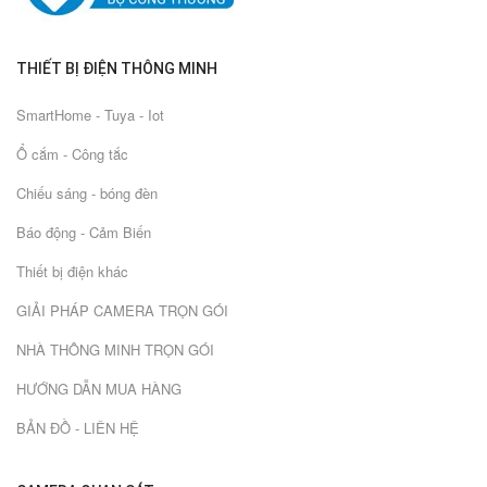
THIẾT BỊ ĐIỆN THÔNG MINH
SmartHome - Tuya - Iot
Ổ cắm - Công tắc
Chiếu sáng - bóng đèn
Báo động - Cảm Biến
Thiết bị điện khác
GIẢI PHÁP CAMERA TRỌN GÓI
NHÀ THÔNG MINH TRỌN GÓI
HƯỚNG DẪN MUA HÀNG
BẢN ĐỒ - LIÊN HỆ