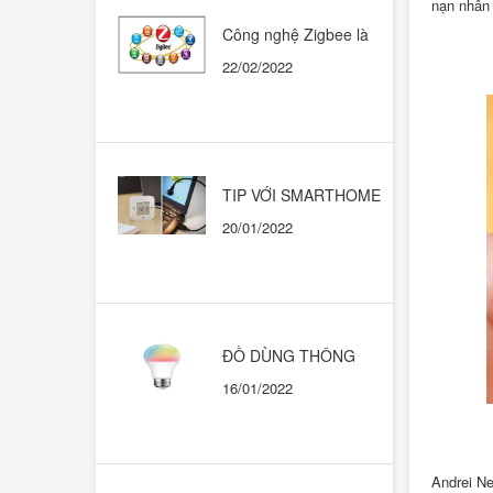
nạn nhân 
Công nghệ Zigbee là
gì? Có nên dùng trong
22/02/2022
những ngôi nhà thông
minh?
TIP VỚI SMARTHOME
CHẠY HỆ SINH THÁI
20/01/2022
GOOGLE HOME
ĐỒ DÙNG THÔNG
MINH. KHI NÀO THÌ
16/01/2022
DÙNG CÁI NÀO?
Andrei Ne