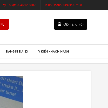
Kỹ Thuật: 02466516802
Kinh Doanh: 02462927193
Giỏ hàng: (0)
ĐĂNG KÍ ĐẠI LÝ
Ý KIẾN KHÁCH HÀNG