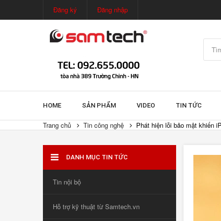
Đăng ký
Đăng nhập
HOME
SẢN PHẨM
VIDEO
TIN TỨC
Trang chủ
Tin công nghệ
Phát hiện lỗi bảo mật khiến i
DANH MỤC TIN TỨC
Tin nội bộ
Hỗ trợ kỹ thuật từ Samtech.vn