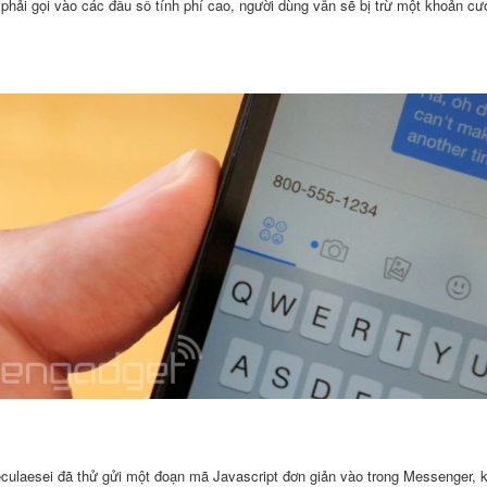
phải gọi vào các đầu số tính phí cao, người dùng vẫn sẽ bị trừ một khoản cướ
culaesei đã thử gửi một đoạn mã Javascript đơn giản vào trong Messenger, kh