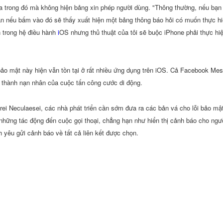
a trong đó mà không hiện bảng xin phép người dùng. "Thông thường, nếu bạn gõ
n nếu bấm vào đó sẽ thấy xuất hiện một bảng thông báo hỏi có muốn thực hi
 trong hệ điều hành
i
OS nhưng thủ thuật của tôi sẽ buộc iPhone phải thực hi
ảo mật này hiện vẫn tồn tại ở rất nhiều ứng dụng trên iOS. Cả Facebook Me
ở thành nạn nhân của cuộc tấn công cước di động.
ei Neculaesei, các nhà phát triển cần sớm đưa ra các bản vá cho lỗi bảo m
những tác động đến cuộc gọi thoại, chẳng hạn như hiển thị cảnh báo cho ngườ
 yêu gửi cảnh báo về tất cả liên kết được chọn.