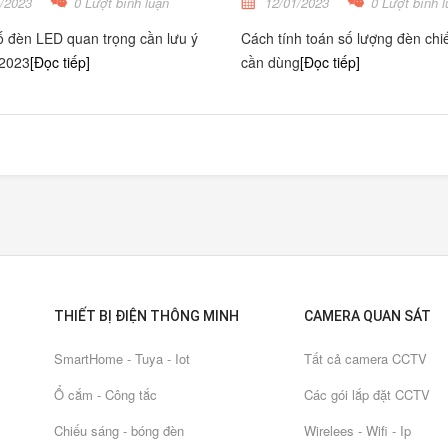
/2023
0 Lượt bình luận
12/01/2023
0 Lượt bình l
 đèn LED quan trọng cần lưu ý
Cách tính toán số lượng đèn chi
 2023
[Đọc tiếp]
cần dùng
[Đọc tiếp]
THIẾT BỊ ĐIỆN THÔNG MINH
CAMERA QUAN SÁT
SmartHome - Tuya - Iot
Tất cả camera CCTV
Ổ cắm - Công tắc
Các gói lắp đặt CCTV
Chiếu sáng - bóng đèn
Wirelees - Wifi - Ip