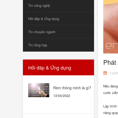
Tin công nghệ
Hỏi đáp & Ứng dụng
Tin chuyên ngành
Tin tổng hợp
Phát 
Hỏi đáp & Ứng dụng
11/07
Nếu đang
Rèm thông minh là gì?
Rèm thông minh có tốt
cước viễn
13/04/2022
không? Có nên mua
không?
Lập trình
năng quay