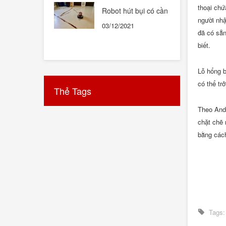
thoại chứ
Robot hút bụi có cần
thiết hay không ?
người nhậ
03/12/2021
đã có sẵn
biết.
Lỗ hổng b
có thể tr
Thẻ Tags
Theo Andr
chặt chẽ 
bằng cách
Tags: