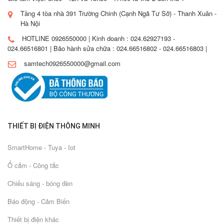
Tầng 4 tòa nhà 391 Trường Chinh (Cạnh Ngã Tư Sở) - Thanh Xuân -
Hà Nội
HOTLINE 0926550000 | Kinh doanh : 024.62927193 -
024.66516801 | Bảo hành sửa chữa : 024.66516802 - 024.66516803 |
samtech0926550000@gmail.com
THIẾT BỊ ĐIỆN THÔNG MINH
SmartHome - Tuya - Iot
Ổ cắm - Công tắc
Chiếu sáng - bóng đèn
Báo động - Cảm Biến
Thiết bị điện khác