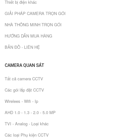
Thiết bị điện khác
GIẢI PHÁP CAMERA TRỌN GÓI
NHÀ THÔNG MINH TRỌN GÓI
HƯỚNG DẪN MUA HÀNG
BẢN ĐỒ - LIÊN HỆ
CAMERA QUAN SÁT
Tất cả camera CCTV
Các gói lắp đặt CCTV
Wirelees - Wifi - Ip
AHD 1.0 - 1.3 - 2.0 - 5.0 MP
TVI - Analog - Loại khác
Các loại Phụ kiện CCTV