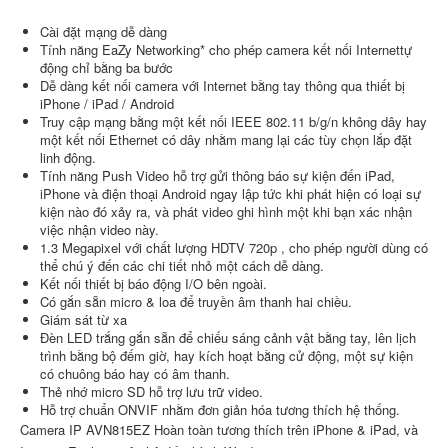
Cài đặt mạng dễ dàng
Tính năng EaZy Networking* cho phép camera kết nối Internettự
động chỉ bằng ba bước
Dễ dàng kết nối camera với Internet bằng tay thông qua thiết bị
iPhone / iPad / Android
Truy cập mạng bằng một kết nối IEEE 802.11 b/g/n không dây hay
một kết nối Ethernet có dây nhằm mang lại các tùy chọn lắp đặt
linh động.
Tính năng Push Video hỗ trợ gửi thông báo sự kiện đến iPad,
iPhone và điện thoại Android ngay lập tức khi phát hiện có loại sự
kiện nào đó xảy ra, và phát video ghi hình một khi bạn xác nhận
việc nhận video này.
1.3 Megapixel với chất lượng HDTV 720p , cho phép người dùng có
thể chú ý đến các chi tiết nhỏ một cách dễ dàng.
Kết nối thiết bị báo động I/O bên ngoài.
Có gắn sẵn micro & loa để truyền âm thanh hai chiều.
Giám sát từ xa
Đèn LED trắng gắn sẵn để chiếu sáng cảnh vật bằng tay, lên lịch
trình bằng bộ đếm giờ, hay kích hoạt bằng cử động, một sự kiện
có chuông báo hay có âm thanh.
Thẻ nhớ micro SD hỗ trợ lưu trữ video.
Hỗ trợ chuẩn ONVIF nhằm đơn giản hóa tương thích hệ thống.
Camera IP AVN815EZ Hoàn toàn tương thích trên iPhone & iPad, và