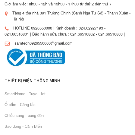
Giờ làm việc: 8h30 - 12h và 13h30 - 17h00 từ thứ 2 đến thứ 7
Tầng 4 tòa nhà 391 Trường Chinh (Cạnh Ngã Tư Sở) - Thanh Xuân -
Hà Nội
HOTLINE 0926550000 | Kinh doanh : 024.62927193 -
024.66516801 | Bảo hành sửa chữa : 024.66516802 - 024.66516803 |
samtech0926550000@gmail.com
THIẾT BỊ ĐIỆN THÔNG MINH
SmartHome - Tuya - Iot
Ổ cắm - Công tắc
Chiếu sáng - bóng đèn
Báo động - Cảm Biến