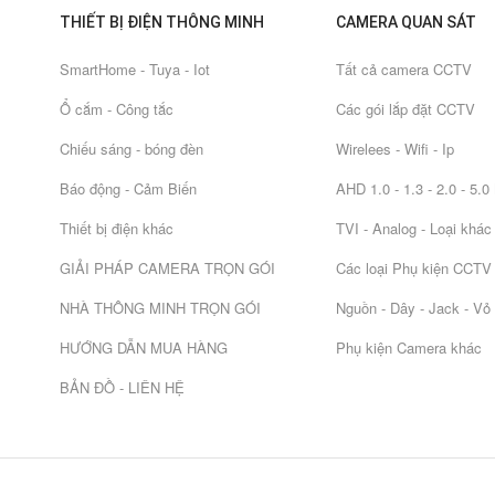
THIẾT BỊ ĐIỆN THÔNG MINH
CAMERA QUAN SÁT
SmartHome - Tuya - Iot
Tất cả camera CCTV
Ổ cắm - Công tắc
Các gói lắp đặt CCTV
Chiếu sáng - bóng đèn
Wirelees - Wifi - Ip
Báo động - Cảm Biến
AHD 1.0 - 1.3 - 2.0 - 5.
Thiết bị điện khác
TVI - Analog - Loại khác
GIẢI PHÁP CAMERA TRỌN GÓI
Các loại Phụ kiện CCTV
NHÀ THÔNG MINH TRỌN GÓI
Nguồn - Dây - Jack - Vỏ
HƯỚNG DẪN MUA HÀNG
Phụ kiện Camera khác
BẢN ĐỒ - LIÊN HỆ