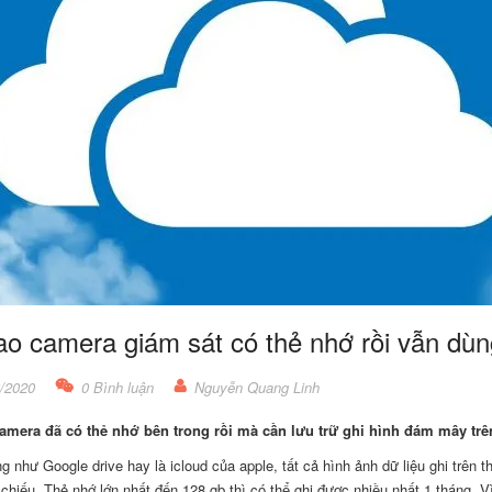
ao camera giám sát có thẻ nhớ rồi vẫn dù
/2020
0 Bình luận
Nguyễn Quang Linh
camera đã có thẻ nhớ bên trong rồi mà cần lưu trữ ghi hình đám mây tr
g như Google drive hay là icloud của apple, tất cả hình ảnh dữ liệu ghi trên t
chiếu. Thẻ nhớ lớn nhất đến 128 gb thì có thể ghi được nhiều nhất 1 tháng. V