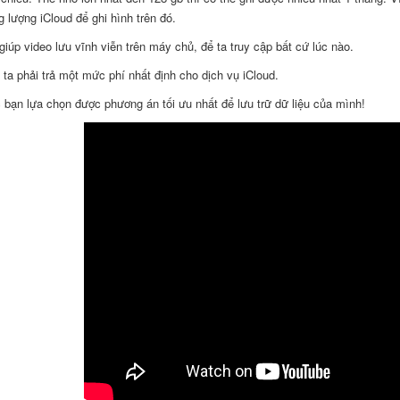
 lượng iCloud để ghi hình trên đó.
giúp video lưu vĩnh viễn trên máy chủ, để ta truy cập bất cứ lúc nào.
 ta phải trả một mức phí nhất định cho dịch vụ iCloud.
bạn lựa chọn được phương án tối ưu nhất để lưu trữ dữ liệu của mình!