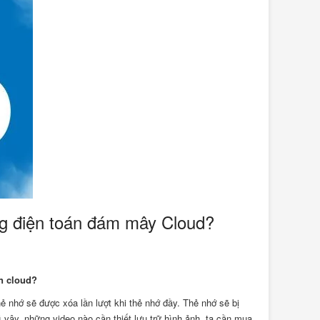
ng điện toán đám mây Cloud?
ên cloud?
hẻ nhớ sẽ được xóa lần lượt khi thẻ nhớ đầy. Thẻ nhớ sẽ bị
ì vậy, những video nào cần thiết lưu trữ hình ảnh, ta cần mua