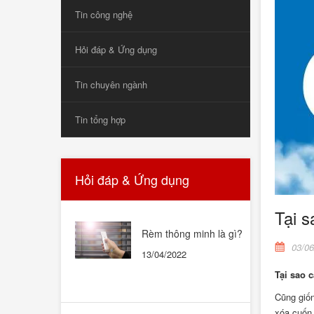
Tin công nghệ
Hỏi đáp & Ứng dụng
Tin chuyên ngành
Tin tổng hợp
Hỏi đáp & Ứng dụng
Tại s
Rèm thông minh là gì?
Rèm thông minh có tốt
03/06
13/04/2022
không? Có nên mua
không?
Tại sao 
Cũng giốn
xóa cuốn 