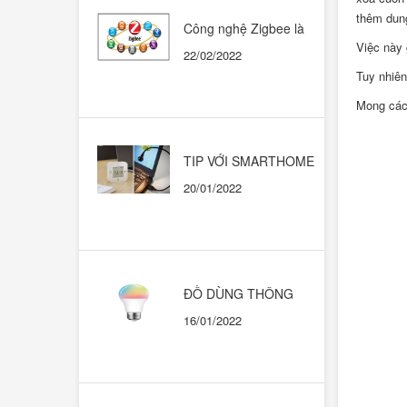
thêm dung
Công nghệ Zigbee là
gì? Có nên dùng trong
Việc này 
22/02/2022
những ngôi nhà thông
Tuy nhiên
minh?
Mong các 
TIP VỚI SMARTHOME
CHẠY HỆ SINH THÁI
20/01/2022
GOOGLE HOME
ĐỒ DÙNG THÔNG
MINH. KHI NÀO THÌ
16/01/2022
DÙNG CÁI NÀO?