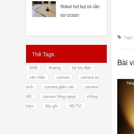
Robot hút bụi có cần
thiết hay không ?
03/12/2021
Tags:
Thẻ Tags
Bài v
AHD
Analog
bộ lưu điện
cảm biến
camera
camera an
ninh
camera giám sát
camera
HD
camera hồng ngoại
chống
trộm
đầu ghi
HD-TVI