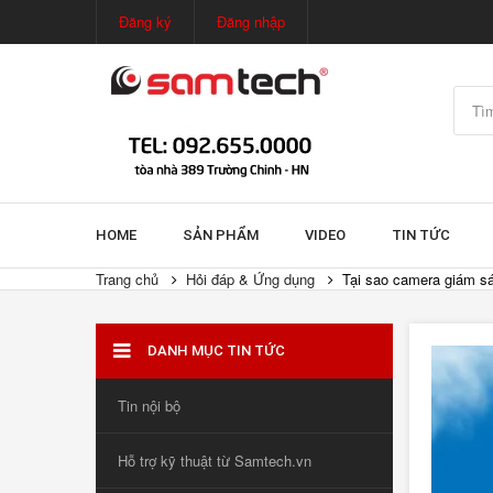
Đăng ký
Đăng nhập
HOME
SẢN PHẨM
VIDEO
TIN TỨC
Trang chủ
Hỏi đáp & Ứng dụng
Tại sao camera giám sá
DANH MỤC TIN TỨC
Tin nội bộ
Hỗ trợ kỹ thuật từ Samtech.vn