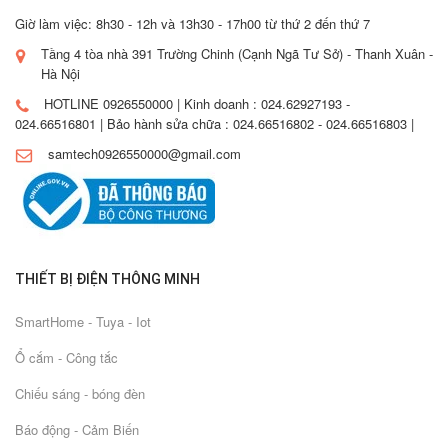
Giờ làm việc: 8h30 - 12h và 13h30 - 17h00 từ thứ 2 đến thứ 7
Tầng 4 tòa nhà 391 Trường Chinh (Cạnh Ngã Tư Sở) - Thanh Xuân -
Hà Nội
HOTLINE 0926550000 | Kinh doanh : 024.62927193 -
024.66516801 | Bảo hành sửa chữa : 024.66516802 - 024.66516803 |
samtech0926550000@gmail.com
THIẾT BỊ ĐIỆN THÔNG MINH
SmartHome - Tuya - Iot
Ổ cắm - Công tắc
Chiếu sáng - bóng đèn
Báo động - Cảm Biến