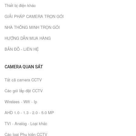
Thiết bị điện khác
GIẢI PHÁP CAMERA TRỌN GÓI
NHÀ THÔNG MINH TRỌN GÓI
HƯỚNG DẪN MUA HÀNG
BẢN ĐỒ - LIÊN HỆ
CAMERA QUAN SÁT
Tất cả camera CCTV
Các gói lắp đặt CCTV
Wirelees - Wifi - Ip
AHD 1.0 - 1.3 - 2.0 - 5.0 MP
TVI - Analog - Loại khác
Các loại Phụ kiện CCTV