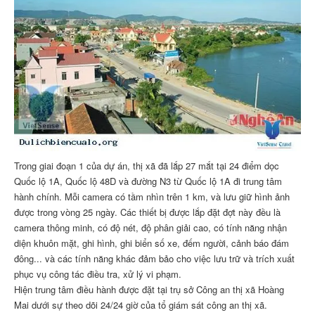
Trong giai đoạn 1 của dự án, thị xã đã lắp 27 mắt tại 24 điểm dọc
Quốc lộ 1A, Quốc lộ 48D và đường N3 từ Quốc lộ 1A đi trung tâm
hành chính. Mỗi camera có tầm nhìn trên 1 km, và lưu giữ hình ảnh
được trong vòng 25 ngày. Các thiết bị được lắp đặt đợt này đều là
camera thông minh, có độ nét, độ phân giải cao, có tính năng nhận
diện khuôn mặt, ghi hình, ghi biển số xe, đếm người, cảnh báo đám
đông... và các tính năng khác đảm bảo cho việc lưu trữ và trích xuất
phục vụ công tác điều tra, xử lý vi phạm.
Hiện trung tâm điều hành được đặt tại trụ sở Công an thị xã Hoàng
Mai dưới sự theo dõi 24/24 giờ của tổ giám sát công an thị xã.