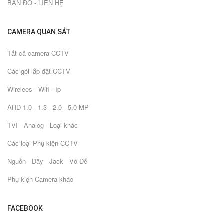
BẢN ĐỒ - LIÊN HỆ
CAMERA QUAN SÁT
Tất cả camera CCTV
Các gói lắp đặt CCTV
Wirelees - Wifi - Ip
AHD 1.0 - 1.3 - 2.0 - 5.0 MP
TVI - Analog - Loại khác
Các loại Phụ kiện CCTV
Nguồn - Dây - Jack - Vỏ Đế
Phụ kiện Camera khác
FACEBOOK