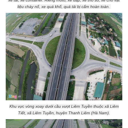
xe tải, xe container. Riêng môtô, xe đạp, xe thô sơ, xe chở vật
liệu cháy nổ, xe quá khổ, quá tải bị cấm hoàn toàn.
Khu vực vòng xoay dưới cầu vượt Liêm Tuyền thuộc xã Liêm
Tiết, xã Liêm Tuyền, huyện Thanh Liêm (Hà Nam).