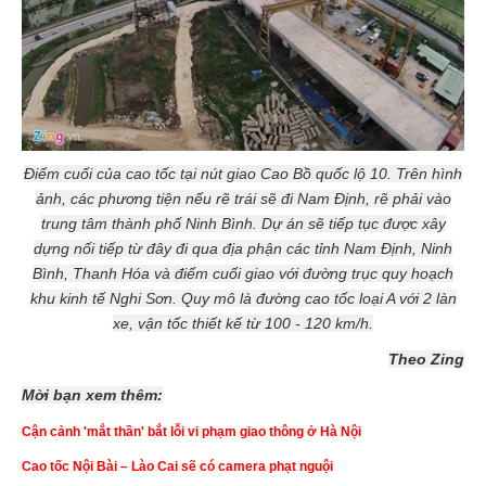
Điểm cuối của cao tốc tại nút giao Cao Bồ quốc lộ 10. Trên hình
ảnh, các phương tiện nếu rẽ trái sẽ đi Nam Định, rẽ phải vào
trung tâm thành phố Ninh Bình. Dự án sẽ tiếp tục được xây
dựng nối tiếp từ đây đi qua địa phận các tỉnh Nam Định, Ninh
Bình, Thanh Hóa và điểm cuối giao với đường trục quy hoạch
khu kinh tế Nghi Sơn. Quy mô là đường cao tốc loại A với 2 làn
xe, vận tốc thiết kế từ 100 - 120 km/h.
Theo Zing
Mời bạn xem thêm:
Cận cảnh 'mắt thần' bắt lỗi vi phạm giao thông ở Hà Nội
Cao tốc Nội Bài – Lào Cai sẽ có camera phạt nguội