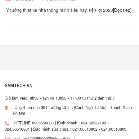
Ý tưởng thiết kế nhà thông minh siêu hay, tiện lợi 2023
[Đọc tiếp]
SAMTECH.VN
Giờ làm việc: 8h30 - 12h và 13h30 - 17h00 từ thứ 2 đến thứ 7
Tầng 4 tòa nhà 391 Trường Chinh (Cạnh Ngã Tư Sở) - Thanh Xuân -
Hà Nội
HOTLINE 0926550000 | Kinh doanh : 024.62927193 -
024.66516801 | Bảo hành sửa chữa : 024.66516802 - 024.66516803 |
samtech0926550000@gmail.com