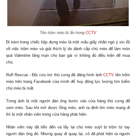
Tên trộm mèo bí ẩn trong
CCTV
Đi kèm trong chiếc hộp đựng mèo là một mẩu giấy nhắn ngỏ ý xin lỗi
về việc trộm mèo và giải thích lý do đánh cắp chú mèo để làm món
quà Valentine lãng mạn cho bạn gái vì không đủ điều kiện để mua
chú.
Ruff Rescue - Đội cứu trợ thú cưng đã đăng hình ảnh
CCTV
tên trộm
mèo trên trang Facebook của mình để huy động lực lượng tìm kiếm
chú mèo bị mất.
Trong ảnh là một người đàn ông bước vào cửa hàng thú cưng để
xem mèo. Sau khi mở được lồng mèo, anh ta định ôm mèo mang đi
thì bị một nhân viên trong cửa hàng phát hiện.
Nhân viên này đã tiến đến và lấy lại chú mèo suýt bị trộm từ tay
người đàn ông đó. Nhưng quay đi quay lại, cô đã phát hiện ra người