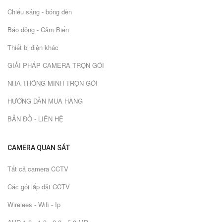
Chiếu sáng - bóng đèn
Báo động - Cảm Biến
Thiết bị điện khác
GIẢI PHÁP CAMERA TRỌN GÓI
NHÀ THÔNG MINH TRỌN GÓI
HƯỚNG DẪN MUA HÀNG
BẢN ĐỒ - LIÊN HỆ
CAMERA QUAN SÁT
Tất cả camera CCTV
Các gói lắp đặt CCTV
Wirelees - Wifi - Ip