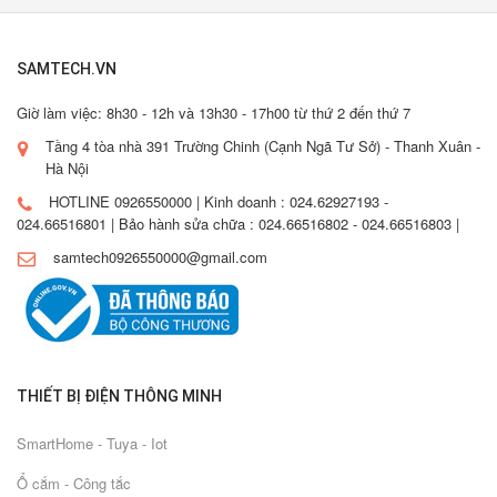
SAMTECH.VN
Giờ làm việc: 8h30 - 12h và 13h30 - 17h00 từ thứ 2 đến thứ 7
Tầng 4 tòa nhà 391 Trường Chinh (Cạnh Ngã Tư Sở) - Thanh Xuân -
Hà Nội
HOTLINE 0926550000 | Kinh doanh : 024.62927193 -
024.66516801 | Bảo hành sửa chữa : 024.66516802 - 024.66516803 |
samtech0926550000@gmail.com
THIẾT BỊ ĐIỆN THÔNG MINH
SmartHome - Tuya - Iot
Ổ cắm - Công tắc