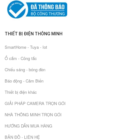
THIẾT BỊ ĐIỆN THÔNG MINH
SmartHome - Tuya - Iot
Ổ cắm - Công tắc
Chiếu sáng - bóng đèn
Báo động - Cảm Biến
Thiết bị điện khác
GIẢI PHÁP CAMERA TRỌN GÓI
NHÀ THÔNG MINH TRỌN GÓI
HƯỚNG DẪN MUA HÀNG
BẢN ĐỒ - LIÊN HỆ