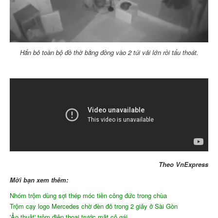
Hắn bỏ toàn bộ đồ thờ bằng đồng vào 2 túi vải lớn rồi tẩu thoát.
Theo VnExpress
Mời bạn xem thêm:
Nhóm trộm dùng sợi thép móc tiền công đức trong chùa
Trộm cạy logo Mercedes chờ đèn đỏ trong 2 giây ở Sài Gòn
'Ảo thuật' trộm điện thoại trước mặt cô gái